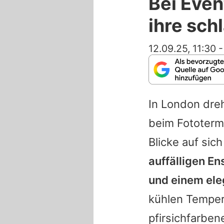
Bei Eve
ihre sch
12.09.25, 11:30
In London dre
beim Fototermi
Blicke auf sic
auffälligen E
und einem eleg
kühlen Tempera
pfirsichfarben