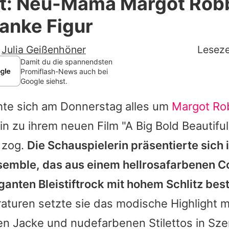
nt: Neu-Mama Margot Robb
Filme & Serien
lanke Figur
Lifestyle
-
Julia Geißenhöner
Leseze
Familie & Liebe
Damit du die spannendsten
Promiflash-News auch bei
Google siehst.
Promiflash Exklusiv
hte sich am Donnerstag alles um
Margot Ro
Alle Themen auf Promiflash
n zu ihrem neuen Film "A Big Bold Beautiful
Jobs
h zog.
Die Schauspielerin präsentierte sich 
App runterladen
nsemble, das aus einem hellrosafarbenen 
Team
anten Bleistiftrock mit hohem Schlitz bes
turen setzte sie das modische Highlight mi
Redaktionelle Richtlinien
en Jacke und nudefarbenen Stilettos in Sze
Impressum