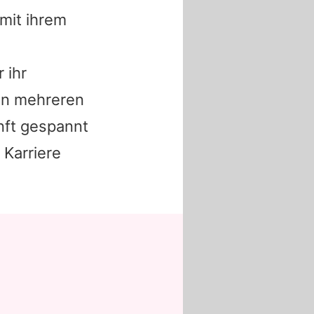
it ihrem
 ihr
 in mehreren
nft gespannt
 Karriere