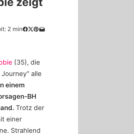
ie zeigt
it:
2
min
bbie
(35), die
 Journey" alle
in einem
Corsagen-BH
tand.
Trotz der
t einer
ne. Strahlend