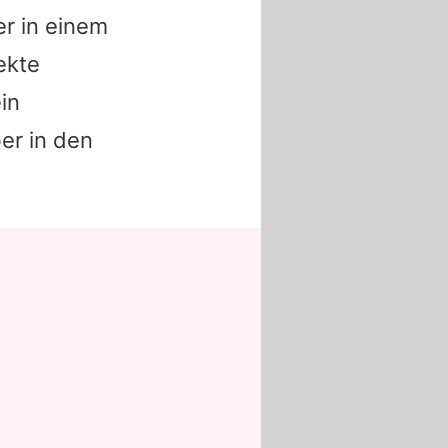
er in einem
ekte
in
er in den