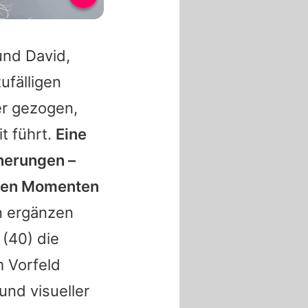
und David,
ufälligen
er gezogen,
t führt.
Eine
nnerungen –
zten Momenten
n ergänzen
(40) die
m Vorfeld
und visueller