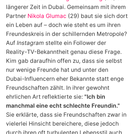
Alle Themen auf Promiflash
längerer Zeit in Dubai. Gemeinsam mit ihrem
Partner
Nikola Glumac
(29) baut sie sich dort
Jobs
ein Leben auf – doch wie steht es um ihren
App runterladen
Freundeskreis in der schillernden Metropole?
Team
Auf
Instagram
stellte ein Follower der
Reality-TV-Bekanntheit genau diese Frage.
Redaktionelle Richtlinien
Kim gab daraufhin offen zu, dass sie selbst
Impressum
nur wenige Freunde hat und unter den
Dubai-Influencern eher Bekannte statt enge
Datenschutzerklärung
Freundschaften zählt. In ihrer gewohnt
Nutzungsbedingungen
ehrlichen Art reflektierte sie:
"Ich bin
manchmal eine echt schlechte Freundin."
Utiq verwalten
Sie erklärte, dass sie Freundschaften zwar in
vielerlei Hinsicht bereichere, diese jedoch
durch ihren oft turbulenten Lebensstil auch