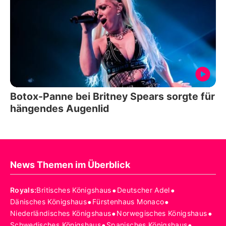
Botox-Panne bei Britney Spears sorgte für
hängendes Augenlid
News Themen im Überblick
•
•
Royals
:
Britisches Königshaus
Deutscher Adel
•
•
Dänisches Königshaus
Fürstenhaus Monaco
•
•
Niederländisches Königshaus
Norwegisches Königshaus
•
•
Schwedisches Königshaus
Spanisches Königshaus