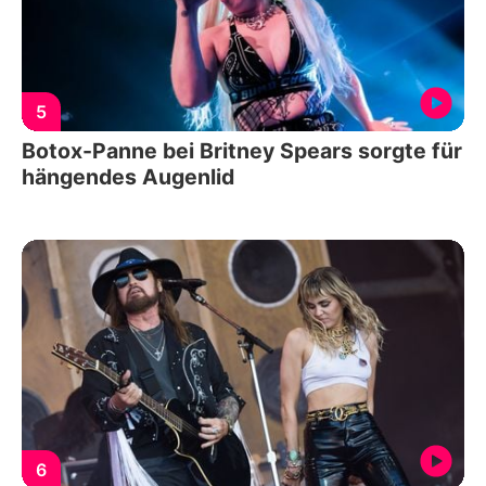
5
Botox-Panne bei Britney Spears sorgte für
hängendes Augenlid
6