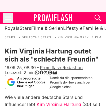
Royals
Stars
Filme & Serien
Lifestyle
Familie & 
STARS
DEUTSCHE STARS
KIM VIRGINIA GREY
KIM V
Royals
Kim Virginia Hartung outet
Stars
sich als "schlechte Freundin"
Filme & Serien
16.09.25, 08:30
-
Promiflash Redaktion
Lesezeit:
2
min
Lifestyle
Damit du die spannendsten
Promiflash-News auch bei
Familie & Liebe
Google siehst.
Promiflash Exklusiv
Wie viele andere deutsche Stars und
Influencer lebt
Kim Virginia Hartung
(30) seit