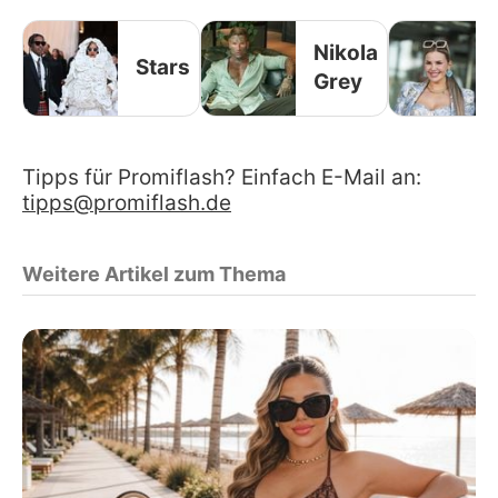
Nikola
Stars
Grey
Tipps für Promiflash? Einfach E-Mail an:
tipps@promiflash.de
Weitere Artikel zum Thema