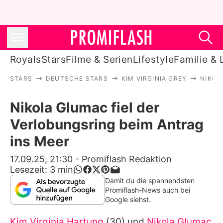
Royals
Stars
Filme & Serien
Lifestyle
Familie & 
STARS
DEUTSCHE STARS
KIM VIRGINIA GREY
NIKOL
Royals
Nikola Glumac fiel der
Stars
Verlobungsring beim Antrag
Filme & Serien
ins Meer
Lifestyle
17.09.25, 21:30
-
Promiflash Redaktion
Lesezeit:
3
min
Familie & Liebe
Damit du die spannendsten
Promiflash-News auch bei
Promiflash Exklusiv
Google siehst.
Kim Virginia Hartung
(30) und
Nikola Glumac