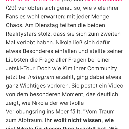
Alle Themen auf Promiflash
(29) verlobten sich genau so, wie viele ihrer
Jobs
Fans es wohl erwarten: mit jeder Menge
Chaos. Am Dienstag teilten die beiden
App runterladen
Realitystars stolz, dass sie sich zum zweiten
Team
Mal verlobt haben.
Nikola
ließ sich dafür
etwas Besonderes einfallen und stellte seiner
Redaktionelle Richtlinien
Liebsten die Frage aller Fragen bei einer
Impressum
Jetski-Tour. Doch wie
Kim
ihrer Community
jetzt bei
Instagram
erzählt, ging dabei etwas
Datenschutzerklärung
ganz Wichtiges verloren. Sie postet ein Video
Nutzungsbedingungen
von dem besonderen Moment, das deutlich
Utiq verwalten
zeigt, wie
Nikola
der wertvolle
Verlobungsring ins Meer fällt. "Vom Traum
zum Albtraum.
Ihr wollt nicht wissen, wie
viel
Nikola
für diesen Ring bezahlt hat. Wir