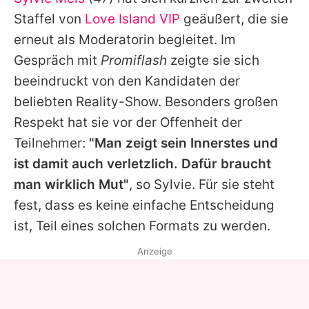
Alle Themen auf Promiflash
Staffel von
Love Island VIP
geäußert, die sie
Jobs
erneut als Moderatorin begleitet. Im
Gespräch mit
Promiflash
zeigte sie sich
App runterladen
beeindruckt von den Kandidaten der
Team
beliebten Reality-Show. Besonders großen
Respekt hat sie vor der Offenheit der
Redaktionelle Richtlinien
Teilnehmer:
"Man zeigt sein Innerstes und
Impressum
ist damit auch verletzlich. Dafür braucht
man wirklich Mut"
, so
Sylvie
. Für sie steht
Datenschutzerklärung
fest, dass es keine einfache Entscheidung
Nutzungsbedingungen
ist, Teil eines solchen Formats zu werden.
Utiq verwalten
Anzeige