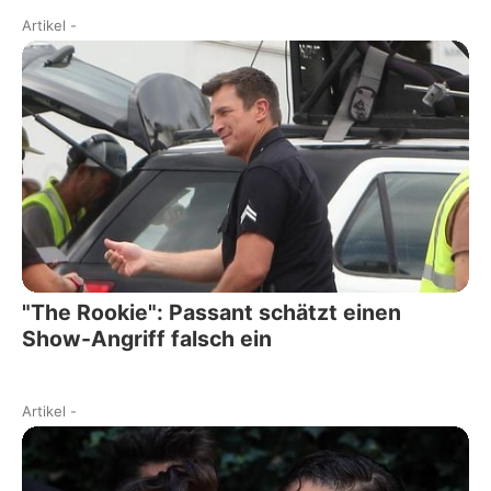
Artikel
-
"The Rookie": Passant schätzt einen
Show-Angriff falsch ein
Artikel
-