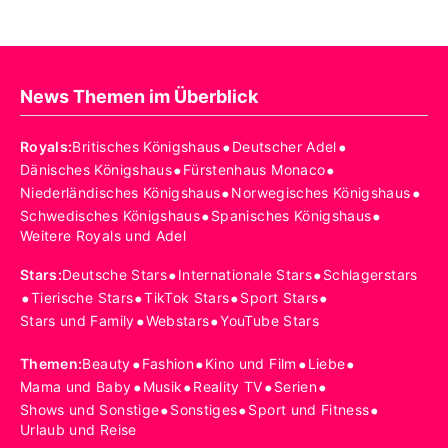
News Themen im Überblick
•
•
Royals
:
Britisches Königshaus
Deutscher Adel
•
•
Dänisches Königshaus
Fürstenhaus Monaco
•
•
Niederländisches Königshaus
Norwegisches Königshaus
•
•
Schwedisches Königshaus
Spanisches Königshaus
Weitere Royals und Adel
•
•
Stars
:
Deutsche Stars
Internationale Stars
Schlagerstars
•
•
•
•
Tierische Stars
TikTok Stars
Sport Stars
•
•
Stars und Family
Webstars
YouTube Stars
•
•
•
•
Themen
:
Beauty
Fashion
Kino und Film
Liebe
•
•
•
•
Mama und Baby
Musik
Reality TV
Serien
•
•
•
Shows und Sonstige
Sonstiges
Sport und Fitness
Urlaub und Reise