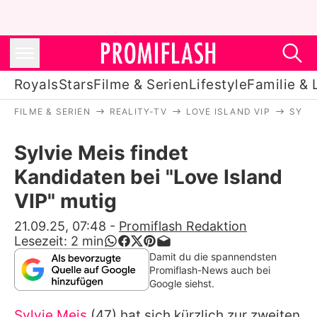
Royals
Stars
Filme & Serien
Lifestyle
Familie & 
FILME & SERIEN
REALITY-TV
LOVE ISLAND VIP
SYLVI
Royals
Sylvie Meis findet
Stars
Kandidaten bei "Love Island
Filme & Serien
VIP" mutig
Lifestyle
21.09.25, 07:48
-
Promiflash Redaktion
Lesezeit:
2
min
Familie & Liebe
Damit du die spannendsten
Promiflash-News auch bei
Promiflash Exklusiv
Google siehst.
Sylvie Meis
(47) hat sich kürzlich zur zweiten