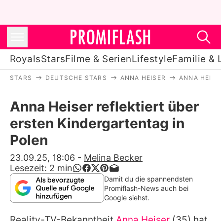
Royals
Stars
Filme & Serien
Lifestyle
Familie & 
STARS
DEUTSCHE STARS
ANNA HEISER
ANNA HEISE
Royals
Anna Heiser reflektiert über
Stars
ersten Kindergartentag in
Filme & Serien
Polen
Lifestyle
23.09.25, 18:06
-
Melina Becker
Lesezeit:
2
min
Familie & Liebe
Damit du die spannendsten
Promiflash-News auch bei
Promiflash Exklusiv
Google siehst.
Reality-TV-Bekanntheit
Anna Heiser
(35) hat