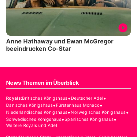
Anne Hathaway und Ewan McGregor
beeindrucken Co-Star
News Themen im Überblick
•
•
Royals
:
Britisches Königshaus
Deutscher Adel
•
•
Dänisches Königshaus
Fürstenhaus Monaco
•
•
Niederländisches Königshaus
Norwegisches Königshaus
•
•
Schwedisches Königshaus
Spanisches Königshaus
Weitere Royals und Adel