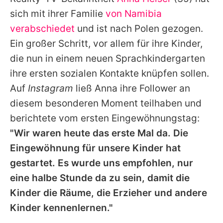
Alle Themen auf Promiflash
sich mit ihrer Familie
von Namibia
Jobs
verabschiedet
und ist nach Polen gezogen.
Ein großer Schritt, vor allem für ihre Kinder,
App runterladen
die nun in einem neuen Sprachkindergarten
Team
ihre ersten sozialen Kontakte knüpfen sollen.
Auf
Instagram
ließ
Anna
ihre Follower an
Redaktionelle Richtlinien
diesem besonderen Moment teilhaben und
Impressum
berichtete vom ersten Eingewöhnungstag:
"Wir waren heute das erste Mal da. Die
Datenschutzerklärung
Eingewöhnung für unsere Kinder hat
Nutzungsbedingungen
gestartet. Es wurde uns empfohlen, nur
Utiq verwalten
eine halbe Stunde da zu sein, damit die
Kinder die Räume, die Erzieher und andere
Kinder kennenlernen."