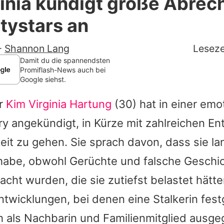
inia kündigt große Abre
Filme & Serien
itystars an
Lifestyle
-
Shannon Lang
Leseze
Familie & Liebe
Damit du die spannendsten
Promiflash-News auch bei
Google siehst.
Promiflash Exklusiv
ar
Kim Virginia Hartung
(30) hat in einer emo
Alle Themen auf Promiflash
ry angekündigt, in Kürze mit zahlreichen En
Jobs
keit zu gehen. Sie sprach davon, dass sie l
App runterladen
abe, obwohl Gerüchte und falsche Geschic
Team
acht wurden, die sie zutiefst belastet hätt
Entwicklungen, bei denen eine Stalkerin f
Redaktionelle Richtlinien
ch als Nachbarin und Familienmitglied ausg
Impressum