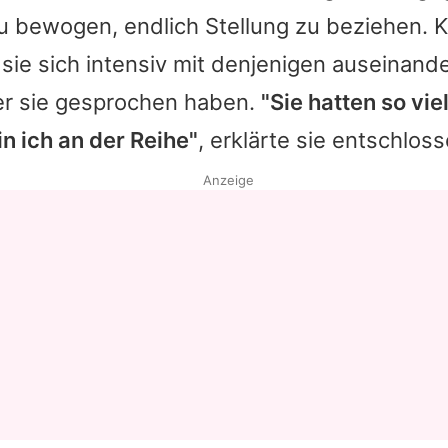
zu bewogen, endlich Stellung zu beziehen.
K
Datenschutzerklärung
sie sich intensiv mit denjenigen auseinand
Nutzungsbedingungen
er sie gesprochen haben.
"Sie hatten so vie
Utiq verwalten
in ich an der Reihe"
, erklärte sie entschloss
Anzeige