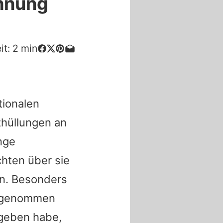
chnung
it:
2
min
tionalen
thüllungen an
ange
hten über sie
en. Besonders
estgenommen
egeben habe,