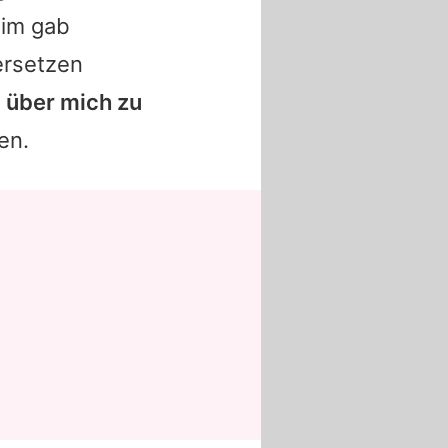
im
gab
ersetzen
l über mich zu
en.