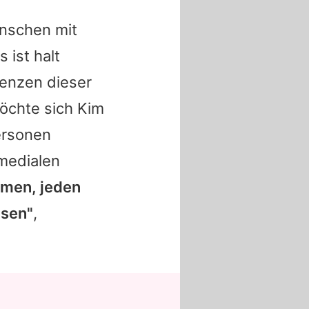
enschen mit
 ist halt
uenzen dieser
möchte sich
Kim
ersonen
 medialen
hmen, jeden
isen"
,