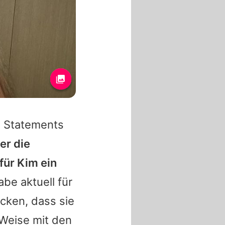
e Statements
er die
für
Kim
ein
be aktuell für
cken, dass sie
e Weise mit den