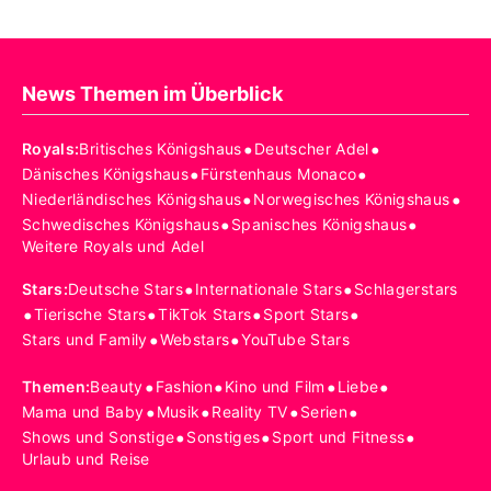
News Themen im Überblick
•
•
Royals
:
Britisches Königshaus
Deutscher Adel
•
•
Dänisches Königshaus
Fürstenhaus Monaco
•
•
Niederländisches Königshaus
Norwegisches Königshaus
•
•
Schwedisches Königshaus
Spanisches Königshaus
Weitere Royals und Adel
•
•
Stars
:
Deutsche Stars
Internationale Stars
Schlagerstars
•
•
•
•
Tierische Stars
TikTok Stars
Sport Stars
•
•
Stars und Family
Webstars
YouTube Stars
•
•
•
•
Themen
:
Beauty
Fashion
Kino und Film
Liebe
•
•
•
•
Mama und Baby
Musik
Reality TV
Serien
•
•
•
Shows und Sonstige
Sonstiges
Sport und Fitness
Urlaub und Reise