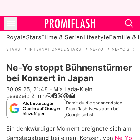
Royals
Stars
Filme & Serien
Lifestyle
Familie & 
STARS
INTERNATIONALE STARS
NE-YO
NE-YO STOP
Royals
Ne-Yo stoppt Bühnenstürmer
Stars
bei Konzert in Japan
Filme & Serien
30.09.25, 21:48
-
Mia Lada-Klein
Lesezeit:
2
min
Lifestyle
Damit du die spannendsten
Promiflash-News auch bei
Familie & Liebe
Google siehst.
Promiflash Exklusiv
Ein denkwürdiger Moment ereignete sich am
Samstagabend bei einem Konzert von
Ne-Yo