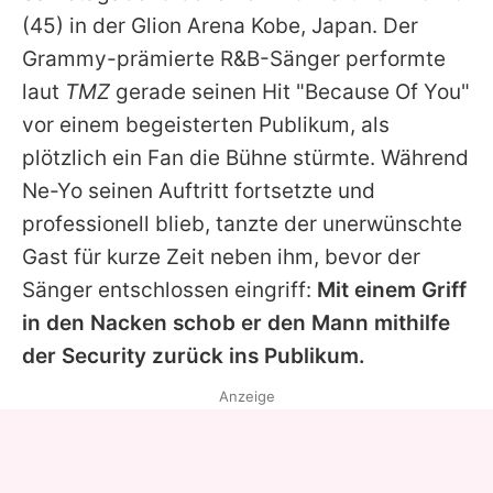
Alle Themen auf Promiflash
(45) in der Glion Arena Kobe, Japan. Der
Grammy-prämierte R&B-Sänger performte
Jobs
laut
TMZ
gerade seinen Hit "Because Of You"
App runterladen
vor einem begeisterten Publikum, als
Team
plötzlich ein Fan die Bühne stürmte. Während
Ne-Yo
seinen Auftritt fortsetzte und
Redaktionelle Richtlinien
professionell blieb, tanzte der unerwünschte
Impressum
Gast für kurze Zeit neben ihm, bevor der
Sänger entschlossen eingriff:
Mit einem Griff
Datenschutzerklärung
in den Nacken schob er den Mann mithilfe
Nutzungsbedingungen
der Security zurück ins Publikum.
Utiq verwalten
Anzeige