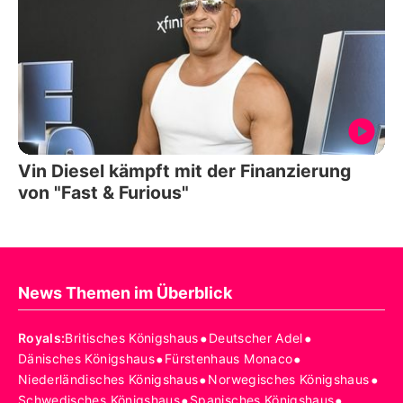
Vin Diesel kämpft mit der Finanzierung
von "Fast & Furious"
News Themen im Überblick
•
•
Royals
:
Britisches Königshaus
Deutscher Adel
•
•
Dänisches Königshaus
Fürstenhaus Monaco
•
•
Niederländisches Königshaus
Norwegisches Königshaus
•
•
Schwedisches Königshaus
Spanisches Königshaus