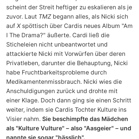
Alle Themen auf Promiflash
scheint der Streit heftiger zu eskalieren als je
zuvor. Laut
TMZ
begann alles, als
Nicki
sich
Jobs
auf
X
spöttisch über
Cardis
neues Album "Am
App runterladen
I The Drama?" äußerte.
Cardi
ließ die
Team
Sticheleien nicht unbeantwortet und
attackierte
Nicki
mit Vorwürfen über deren
Redaktionelle Richtlinien
Privatleben, darunter die Behauptung,
Nicki
Impressum
habe Fruchtbarkeitsprobleme durch
Medikamentenmissbrauch.
Nicki
wies die
Datenschutzerklärung
Anschuldigungen zurück und drohte mit
Nutzungsbedingungen
einer Klage. Doch dann ging sie einen Schritt
weiter, indem sie
Cardis
Tochter Kulture ins
Utiq verwalten
Visier nahm.
Sie beschimpfte das Mädchen
als "Kulture Vulture" – also "Aasgeier" – und
nannte sie sogar "hässlich".