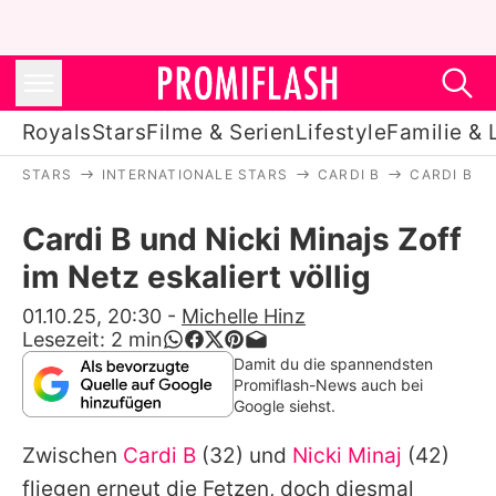
Royals
Stars
Filme & Serien
Lifestyle
Familie & 
STARS
INTERNATIONALE STARS
CARDI B
CARDI B U
Royals
Cardi B und Nicki Minajs Zoff
Stars
im Netz eskaliert völlig
Filme & Serien
01.10.25, 20:30
-
Michelle Hinz
Lesezeit:
2
min
Lifestyle
Damit du die spannendsten
Promiflash-News auch bei
Familie & Liebe
Google siehst.
Promiflash Exklusiv
Zwischen
Cardi B
(32) und
Nicki Minaj
(42)
fliegen erneut die Fetzen, doch diesmal