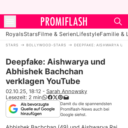
Royals
Stars
Filme & Serien
Lifestyle
Familie & 
STARS
BOLLYWOOD-STARS
DEEPFAKE: AISHWARYA UN
Royals
Deepfake: Aishwarya und
Stars
Abhishek Bachchan
Filme & Serien
verklagen YouTube
Lifestyle
02.10.25, 18:12
-
Sarah Annowsky
Lesezeit:
2
min
Familie & Liebe
Damit du die spannendsten
Promiflash-News auch bei
Promiflash Exklusiv
Google siehst.
Abhishek Bachchan
(49) und
Aishwarya Rai