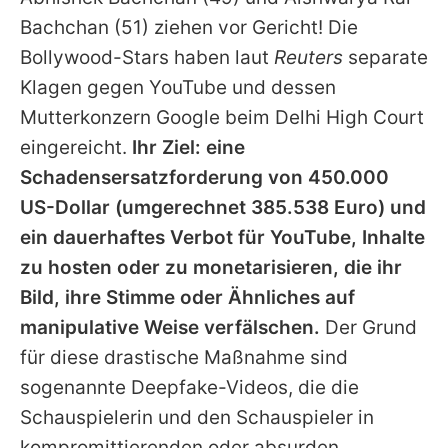
Alle Themen auf Promiflash
Bachchan
(51) ziehen vor Gericht! Die
Jobs
Bollywood-Stars haben laut
Reuters
separate
Klagen gegen YouTube und dessen
App runterladen
Mutterkonzern Google beim Delhi High Court
Team
eingereicht.
Ihr Ziel: eine
Schadensersatzforderung von 450.000
Redaktionelle Richtlinien
US-Dollar (umgerechnet 385.538 Euro) und
Impressum
ein dauerhaftes Verbot für YouTube, Inhalte
zu hosten oder zu monetarisieren, die ihr
Datenschutzerklärung
Bild, ihre Stimme oder Ähnliches auf
Nutzungsbedingungen
manipulative Weise verfälschen.
Der Grund
Utiq verwalten
für diese drastische Maßnahme sind
sogenannte Deepfake-Videos, die die
Schauspielerin und den Schauspieler in
kompromittierenden oder absurden