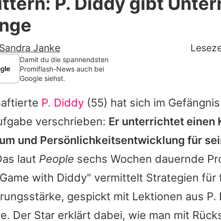
ttern: P. Diddy gibt Unterr
Filme & Serien
inge
Lifestyle
Sandra Janke
Leseze
Familie & Liebe
Damit du die spannendsten
Promiflash-News auch bei
Google siehst.
Promiflash Exklusiv
haftierte
P. Diddy
(55) hat sich im Gefängnis
Alle Themen auf Promiflash
ufgabe verschrieben:
Er unterrichtet einen 
Jobs
m und Persönlichkeitsentwicklung für se
App runterladen
as laut
People
sechs Wochen dauernde P
Team
ame with Diddy" vermittelt Strategien für f
rungsstärke, gespickt mit Lektionen aus P.
Redaktionelle Richtlinien
re. Der Star erklärt dabei, wie man mit Rüc
Impressum