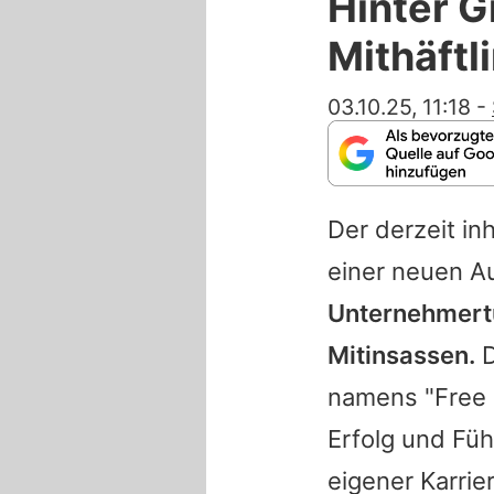
Hinter Gi
Mithäftl
03.10.25, 11:18
-
Der derzeit in
einer neuen A
Unternehmertu
Mitinsassen.
D
namens "Free G
Erfolg und Füh
eigener Karrie