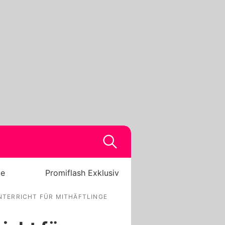
be
Promiflash Exklusiv
UNTERRICHT FÜR MITHÄFTLINGE