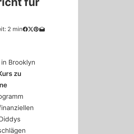
icht für
it:
2
min
 in Brooklyn
Kurs zu
ine
rogramm
inanziellen
 Diddys
kschlägen