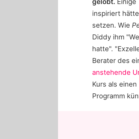
gelobt.
Einige 
inspiriert hätt
setzen. Wie
P
Diddy ihm "We
hatte". "Exzel
Berater des ei
anstehende Ur
Kurs als einen
Programm künf