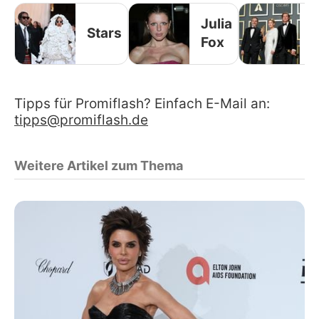
Julia
I
Stars
Fox
S
Tipps für Promiflash? Einfach E-Mail an:
tipps@promiflash.de
Weitere Artikel zum Thema