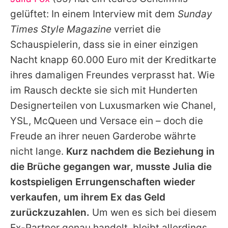
Alle Themen auf Promiflash
gelüftet: In einem Interview mit dem
Sunday
Jobs
Times Style Magazine
verriet die
Schauspielerin, dass sie in einer einzigen
App runterladen
Nacht knapp 60.000 Euro mit der Kreditkarte
Team
ihres damaligen Freundes verprasst hat. Wie
im Rausch deckte sie sich mit Hunderten
Redaktionelle Richtlinien
Designerteilen von Luxusmarken wie Chanel,
Impressum
YSL, McQueen und Versace ein – doch die
Freude an ihrer neuen Garderobe währte
Datenschutzerklärung
nicht lange.
Kurz nachdem die Beziehung in
Nutzungsbedingungen
die Brüche gegangen war, musste
Julia
die
Utiq verwalten
kostspieligen Errungenschaften wieder
verkaufen, um ihrem Ex das Geld
zurückzuzahlen.
Um wen es sich bei diesem
Ex-Partner genau handelt, bleibt allerdings