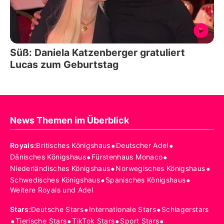
Süß: Daniela Katzenberger gratuliert
Lucas zum Geburtstag
News Themen im Überblick
•
•
Royals
:
Britisches Königshaus
Deutscher Adel
•
•
Dänisches Königshaus
Fürstenhaus Monaco
•
•
Niederländisches Königshaus
Norwegisches Königshaus
•
•
Schwedisches Königshaus
Spanisches Königshaus
Weitere Royals und Adel
•
•
Stars
:
Deutsche Stars
Internationale Stars
Schlagerstars
•
•
•
•
Tierische Stars
TikTok Stars
Sport Stars