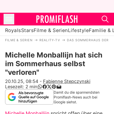
Royals
Stars
Filme & Serien
Lifestyle
Familie & 
FILME & SERIEN
REALITY-TV
DAS SOMMERHAUS DER S
Royals
Michelle Monballijn hat sich
Stars
im Sommerhaus selbst
Filme & Serien
"verloren"
Lifestyle
20.10.25, 08:54
-
Fabienne Stepczynski
Lesezeit:
2
min
Familie & Liebe
Damit du die spannendsten
Promiflash-News auch bei
Promiflash Exklusiv
Google siehst.
Michelle Monballijn
spricht offen über eine