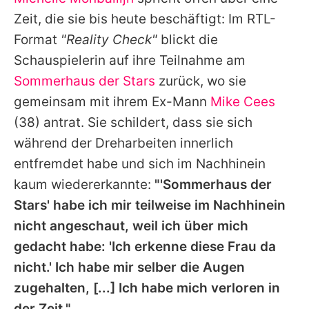
Alle Themen auf Promiflash
Zeit, die sie bis heute beschäftigt: Im RTL-
Jobs
Format
"Reality Check"
blickt die
Schauspielerin auf ihre Teilnahme am
App runterladen
Sommerhaus der Stars
zurück, wo sie
Team
gemeinsam mit ihrem Ex-Mann
Mike Cees
(38) antrat. Sie schildert, dass sie sich
Redaktionelle Richtlinien
während der Dreharbeiten innerlich
Impressum
entfremdet habe und sich im Nachhinein
kaum wiedererkannte:
"'Sommerhaus der
Datenschutzerklärung
Stars' habe ich mir teilweise im Nachhinein
Nutzungsbedingungen
nicht angeschaut, weil ich über mich
Utiq verwalten
gedacht habe: 'Ich erkenne diese Frau da
nicht.' Ich habe mir selber die Augen
zugehalten, [...] Ich habe mich verloren in
der Zeit."