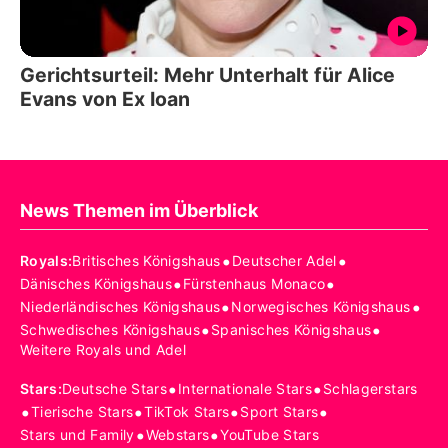
Gerichtsurteil: Mehr Unterhalt für Alice
Evans von Ex Ioan
News Themen im Überblick
•
•
Royals
:
Britisches Königshaus
Deutscher Adel
•
•
Dänisches Königshaus
Fürstenhaus Monaco
•
•
Niederländisches Königshaus
Norwegisches Königshaus
•
•
Schwedisches Königshaus
Spanisches Königshaus
Weitere Royals und Adel
•
•
Stars
:
Deutsche Stars
Internationale Stars
Schlagerstars
•
•
•
•
Tierische Stars
TikTok Stars
Sport Stars
•
•
Stars und Family
Webstars
YouTube Stars