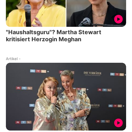
"Haushaltsguru"? Martha Stewart
kritisiert Herzogin Meghan
Artikel
-