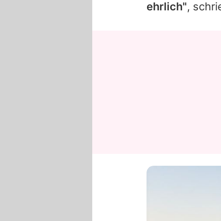
ehrlich"
, schr