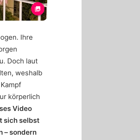
ogen. Ihre
Sorgen
. Doch laut
alten, weshalb
n Kampf
ur körperlich
eses Video
t sich selbst
in – sondern