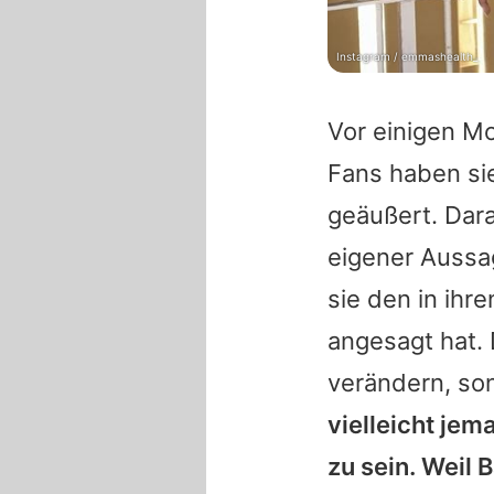
Instagram / emmashealth_
Vor einigen M
Fans haben si
geäußert. Dar
eigener Aussag
sie den in ih
angesagt hat. 
verändern, so
vielleicht jem
zu sein. Weil 