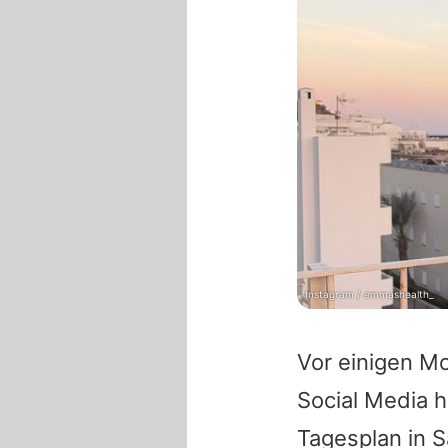
Instagram / emmashealth_
Vor einigen Mo
Social Media h
Tagesplan in S