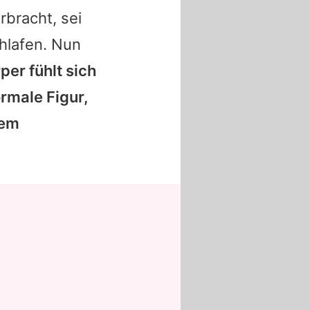
erbracht, sei
hlafen. Nun
er fühlt sich
ormale Figur,
nem