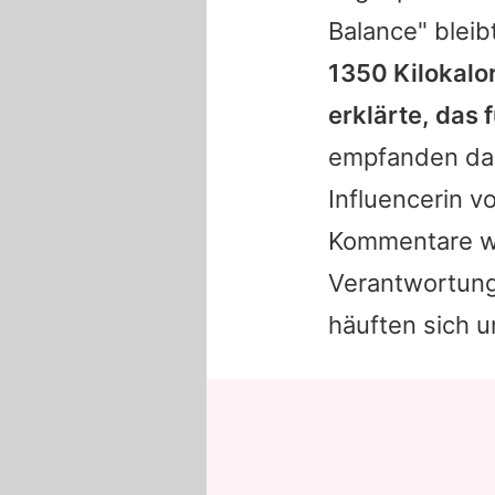
Balance" bleib
1350 Kilokalo
erklärte, das 
empfanden das
Influencerin v
Kommentare wie
Verantwortungs
häuften sich u