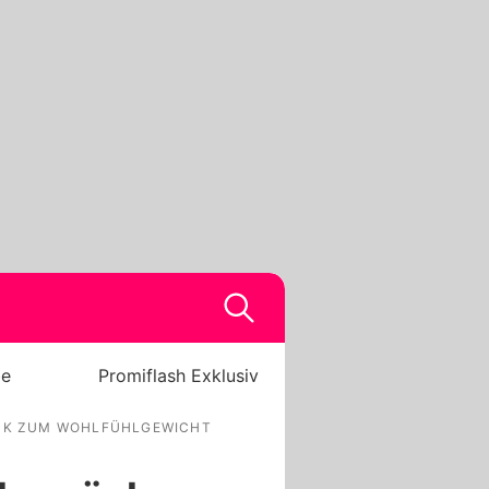
be
Promiflash Exklusiv
CK ZUM WOHLFÜHLGEWICHT