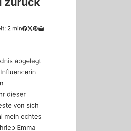
 zurück
it:
2
min
dnis abgelegt
Influencerin
en
r dieser
este von sich
al mein echtes
schrieb Emma