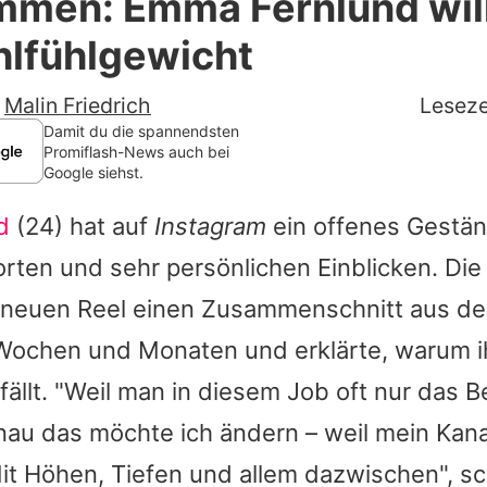
men: Emma Fernlund will
Filme & Serien
lfühlgewicht
Lifestyle
-
Malin Friedrich
Leseze
Familie & Liebe
Damit du die spannendsten
Promiflash-News auch bei
Google siehst.
Promiflash Exklusiv
d
(24) hat auf
Instagram
ein offenes Gestän
Alle Themen auf Promiflash
orten und sehr persönlichen Einblicken. Die 
Jobs
em neuen Reel einen Zusammenschnitt aus d
App runterladen
ochen und Monaten und erklärte, warum ih
Team
fällt. "Weil man in diesem Job oft nur das B
nau das möchte ich ändern – weil mein Kan
Redaktionelle Richtlinien
Mit Höhen, Tiefen und allem dazwischen", 
Impressum