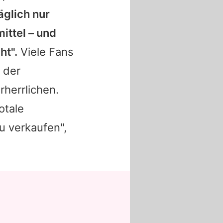
äglich nur
ittel – und
ht".
Viele Fans
 der
rherrlichen.
otale
u verkaufen",