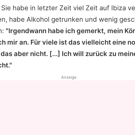
ie habe in letzter Zeit viel Zeit auf Ibiza v
Datenschutzerklärung
en, habe Alkohol getrunken und wenig gesc
Nutzungsbedingungen
n:
"Irgendwann habe ich gemerkt, mein Körp
Utiq verwalten
h mir an. Für viele ist das vielleicht eine n
 das aber nicht. [...] Ich will zurück zu mei
ht."
Anzeige