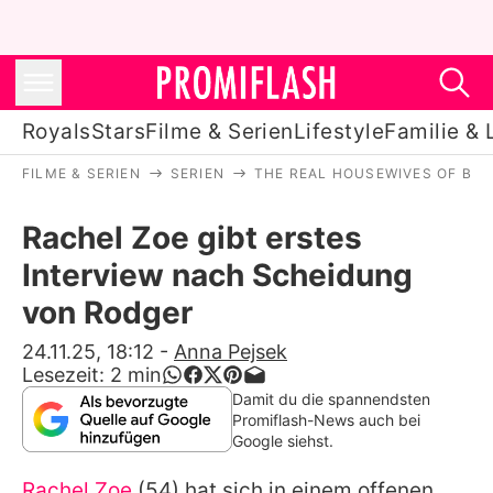
Royals
Stars
Filme & Serien
Lifestyle
Familie & 
FILME & SERIEN
SERIEN
THE REAL HOUSEWIVES OF BEV
Royals
Rachel Zoe gibt erstes
Stars
Interview nach Scheidung
Filme & Serien
von Rodger
Lifestyle
24.11.25, 18:12
-
Anna Pejsek
Lesezeit:
2
min
Familie & Liebe
Damit du die spannendsten
Promiflash-News auch bei
Promiflash Exklusiv
Google siehst.
Rachel Zoe
(54) hat sich in einem offenen