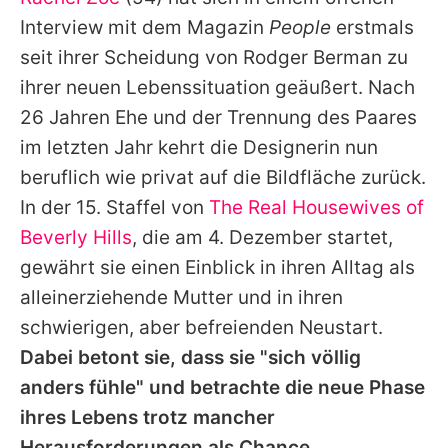
Alle Themen auf Promiflash
Interview mit dem Magazin
People
erstmals
Jobs
seit ihrer Scheidung von
Rodger Berman
zu
ihrer neuen Lebenssituation geäußert. Nach
App runterladen
26 Jahren Ehe und der Trennung des Paares
Team
im letzten Jahr kehrt die Designerin nun
beruflich wie privat auf die Bildfläche zurück.
Redaktionelle Richtlinien
In der 15. Staffel von
The Real Housewives of
Impressum
Beverly Hills
, die am 4. Dezember startet,
gewährt sie einen Einblick in ihren Alltag als
Datenschutzerklärung
alleinerziehende Mutter und in ihren
Nutzungsbedingungen
schwierigen, aber befreienden Neustart.
Utiq verwalten
Dabei betont sie, dass sie "sich völlig
anders fühle" und betrachte die neue Phase
ihres Lebens trotz mancher
Herausforderungen als Chance.