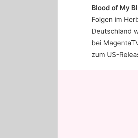
Blood of My Bl
Folgen im Herb
Deutschland wi
bei MagentaTV 
zum US-Releas