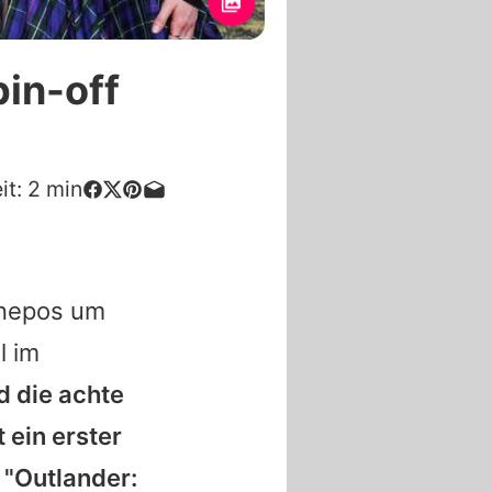
pin-off
it:
2
min
enepos um
l im
 die achte
t ein erster
 "
Outlander
: