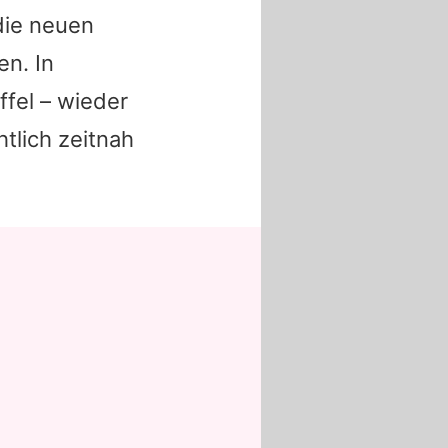
die neuen
en. In
ffel – wieder
tlich zeitnah