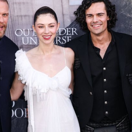
Filme & Serien
Lifestyle
Familie & Liebe
Promiflash Exklusiv
Alle Themen auf Promiflash
Jobs
App runterladen
Team
Redaktionelle Richtlinien
Impressum