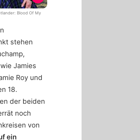
tlander: Blood Of My
en
nkt stehen
auchamp,
owie
Jamies
amie Roy
und
en 18.
en der beiden
errät noch
nkreisen von
uf ein