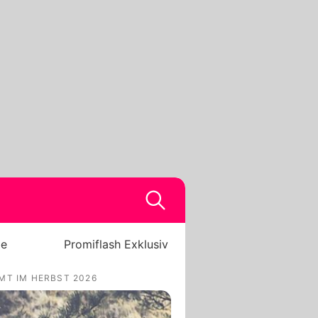
be
Promiflash Exklusiv
MT IM HERBST 2026