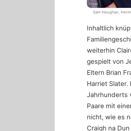
Imago
Sam Heughan, Hermio
Inhaltlich knü
Familiengesch
weiterhin Clai
gespielt von
J
Eltern Brian F
Harriet Slater
Jahrhunderts 
Paare mit eine
nicht, wie es
Craigh na Dun