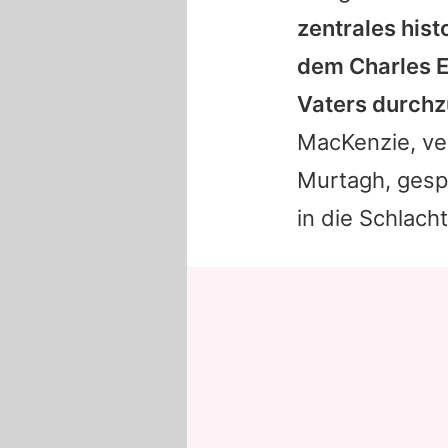
zentrales hist
dem Charles E
Vaters durchz
MacKenzie, ve
Murtagh, gespi
in die Schlach