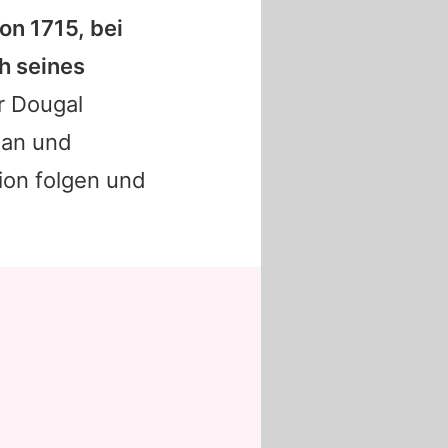
on 1715, bei
h seines
r Dougal
ian und
ion folgen und