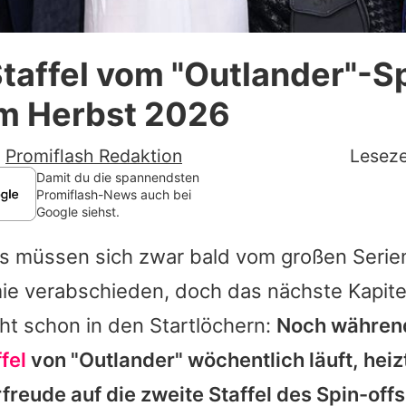
Datenschutzerklärung
taffel vom "Outlander"-S
Nutzungsbedingungen
m Herbst 2026
Utiq verwalten
-
Promiflash Redaktion
Leseze
Damit du die spannendsten
Promiflash-News auch bei
Google siehst.
s müssen sich zwar bald vom großen Seri
ie
verabschieden, doch das nächste Kapite
ht schon in den Startlöchern:
Noch während
ffel
von "
Outlander
" wöchentlich läuft, heiz
freude auf die zweite Staffel des Spin-offs