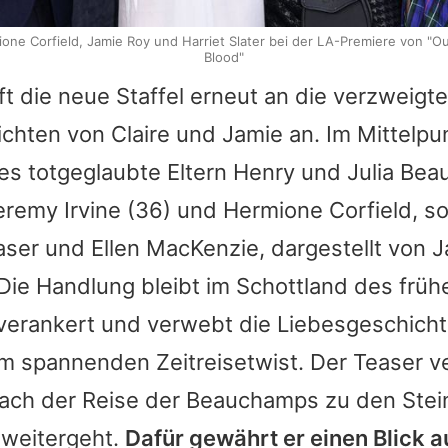
ne Corfield, Jamie Roy und Harriet Slater bei der LA-Premiere von "Ou
Blood"
pft die neue Staffel erneut an die verzweigt
ichten von Claire und
Jamie
an. Im Mittelpu
res totgeglaubte Eltern Henry und Julia Be
eremy Irvine
(36) und Hermione Corfield, s
raser und Ellen MacKenzie, dargestellt von
J
. Die Handlung bleibt im Schottland des früh
verankert und verwebt die Liebesgeschicht
m spannenden Zeitreisetwist. Der Teaser v
 nach der Reise der Beauchamps zu den Stei
 weitergeht.
Dafür gewährt er einen Blick a