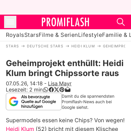
Royals
Stars
Filme & Serien
Lifestyle
Familie & 
STARS
DEUTSCHE STARS
HEIDI KLUM
GEHEIMPROJE
Royals
Geheimprojekt enthüllt: Heidi
Stars
Klum bringt Chipssorte raus
Filme & Serien
07.05.26, 14:18
-
Lisa Mayr
Lesezeit:
2
min
Lifestyle
Damit du die spannendsten
Promiflash-News auch bei
Familie & Liebe
Google siehst.
Promiflash Exklusiv
Supermodels essen keine Chips? Von wegen!
Heidi Klum
(52) bricht mit diesem Klischee