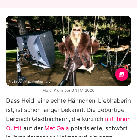
ProSieben/Max Montgomery
Heidi Klum bei GNTM 2026
Dass
Heidi
eine echte Hähnchen-Liebhaberin
ist, ist schon länger bekannt. Die gebürtige
Bergisch Gladbacherin, die kürzlich
mit ihrem
Outfit
auf der
Met Gala
polarisierte, schwört