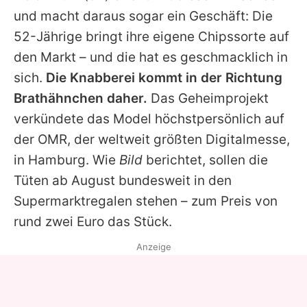
Alle Themen auf Promiflash
und macht daraus sogar ein Geschäft: Die
52-Jährige bringt ihre eigene Chipssorte auf
Jobs
den Markt – und die hat es geschmacklich in
App runterladen
sich.
Die Knabberei kommt in der Richtung
Team
Brathähnchen daher.
Das Geheimprojekt
verkündete das Model höchstpersönlich auf
Redaktionelle Richtlinien
der OMR, der weltweit größten Digitalmesse,
Impressum
in Hamburg. Wie
Bild
berichtet, sollen die
Tüten ab August bundesweit in den
Datenschutzerklärung
Supermarktregalen stehen – zum Preis von
Nutzungsbedingungen
rund zwei Euro das Stück.
Utiq verwalten
Anzeige