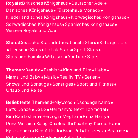
•
•
Royals
:
Britisches Königshaus
Deutscher Adel
•
•
Dänisches Königshaus
Fürstenhaus Monaco
•
•
Niederländisches Königshaus
Norwegisches Königshaus
•
•
Schwedisches Königshaus
Spanisches Königshaus
Weitere Royals und Adel
•
•
Stars
:
Deutsche Stars
Internationale Stars
Schlagerstars
•
•
•
•
Tierische Stars
TikTok Stars
Sport Stars
•
•
Stars und Family
Webstars
YouTube Stars
•
•
•
•
Themen
:
Beauty
Fashion
Kino und Film
Liebe
•
•
•
•
Mama und Baby
Musik
Reality TV
Serien
•
•
•
Shows und Sonstige
Sonstiges
Sport und Fitness
Urlaub und Reise
•
•
Beliebteste Themen
:
Hollywood
Dschungelcamp
•
•
•
Let's Dance
DSDS
Germany's Next Topmodel
•
•
•
Kim Kardashian
Herzogin Meghan
Prinz Harry
•
•
•
Prinz William
König Charles III
Kourtney Kardashian
•
•
•
•
Kylie Jenner
Ben Affleck
Brad Pitt
Prinzessin Beatrice
•
•
Britney Spears
Madonna
Katie Price