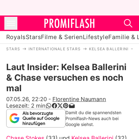
Royals
Stars
Filme & Serien
Lifestyle
Familie & 
STARS
INTERNATIONALE STARS
KELSEA BALLERINI
Royals
Laut Insider: Kelsea Ballerini
Stars
& Chase versuchen es noch
Filme & Serien
mal
Lifestyle
07.05.26, 22:20
-
Florentine Naumann
Lesezeit:
2
min
Familie & Liebe
Damit du die spannendsten
Promiflash-News auch bei
Promiflash Exklusiv
Google siehst.
Chase Stokes
(33) und
Kelsea Ballerini
(32)