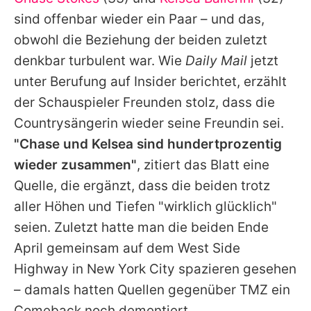
Alle Themen auf Promiflash
sind offenbar wieder ein Paar – und das,
Jobs
obwohl die Beziehung der beiden zuletzt
denkbar turbulent war. Wie
Daily Mail
jetzt
App runterladen
unter Berufung auf Insider berichtet, erzählt
Team
der Schauspieler Freunden stolz, dass die
Countrysängerin wieder seine Freundin sei.
Redaktionelle Richtlinien
"Chase und Kelsea sind hundertprozentig
Impressum
wieder zusammen"
, zitiert das Blatt eine
Quelle, die ergänzt, dass die beiden trotz
Datenschutzerklärung
aller Höhen und Tiefen "wirklich glücklich"
Nutzungsbedingungen
seien. Zuletzt hatte man die beiden Ende
Utiq verwalten
April gemeinsam auf dem West Side
Highway in New York City spazieren gesehen
– damals hatten Quellen gegenüber TMZ ein
Comeback noch dementiert.