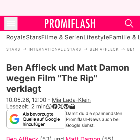
Royals
Stars
Filme & Serien
Lifestyle
Familie & 
STARS
INTERNATIONALE STARS
BEN AFFLECK
BEN 
Royals
Ben Affleck und Matt Damon
Stars
wegen Film "The Rip"
Filme & Serien
verklagt
Lifestyle
10.05.26, 12:00
-
Mia Lada-Klein
Lesezeit:
2
min
Familie & Liebe
Damit du die spannendsten
Promiflash-News auch bei
Promiflash Exklusiv
Google siehst.
Ben Affleck
(53) und
Matt Damon
(55)