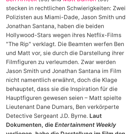
Alle Themen auf Promiflash
stecken in rechtlichen Schwierigkeiten: Zwei
Jobs
Polizisten aus Miami-Dade, Jason Smith und
Jonathan Santana, haben die beiden
App runterladen
Hollywood-Stars wegen ihres Netflix-Films
Team
"The Rip" verklagt. Die Beamten werfen
Ben
und
Matt
vor, sie durch die Darstellung ihrer
Redaktionelle Richtlinien
Filmfiguren zu verleumden. Zwar werden
Impressum
Jason Smith und Jonathan Santana im Film
nicht namentlich erwähnt, doch die Klage
Datenschutzerklärung
behauptet, dass sie die Inspiration für die
Nutzungsbedingungen
Hauptfiguren gewesen seien –
Matt
spielte
Utiq verwalten
Lieutenant Dane Dumars,
Ben
verkörperte
Detective Sergeant J.D. Byrne.
Laut
Dokumenten, die
Entertainment Weekly
vorliegen, habe die Darstellung im Film den