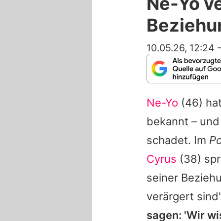
Ne-Yo v
Beziehu
10.05.26, 12:24
Ne-Yo
(46) hat
bekannt – und 
schadet. Im
Po
Cyrus
(38) spr
seiner Beziehu
verärgert sind"
sagen: 'Wir w