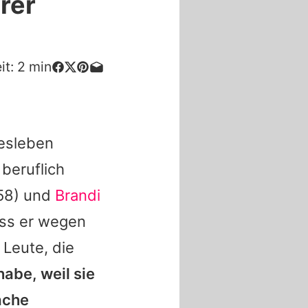
rer
it:
2
min
besleben
beruflich
58) und
Brandi
ass er wegen
 Leute, die
habe, weil sie
ache