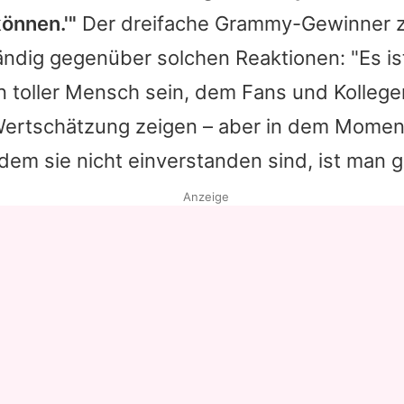
önnen.'"
Der dreifache Grammy-Gewinner z
Datenschutzerklärung
ndig gegenüber solchen Reaktionen: "Es ist 
Nutzungsbedingungen
n toller Mensch sein, dem Fans und Kolleg
Utiq verwalten
ertschätzung zeigen – aber in dem Momen
 dem sie nicht einverstanden sind, ist man g
Anzeige