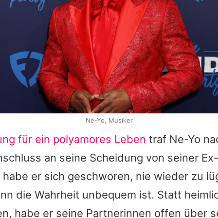
Ne-Yo, Musiker
ung für ein polyamores Leben
traf
Ne-Yo
na
schluss an seine Scheidung von seiner Ex
 habe er sich geschworen, nie wieder zu lü
nn die Wahrheit unbequem ist. Statt heiml
n, habe er seine Partnerinnen offen über s