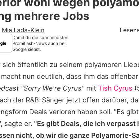
erlor wohl wegen polyamo
Filme & Serien
ng mehrere Jobs
Lifestyle
-
Mia Lada-Klein
Leseze
Familie & Liebe
Damit du die spannendsten
Promiflash-News auch bei
Google siehst.
Promiflash Exklusiv
 sich öffentlich zu seinem polyamoren Lie
Alle Themen auf Promiflash
macht nun deutlich, dass ihm das offenbar 
Jobs
dcast "Sorry We're Cyrus"
mit
Tish Cyrus
(
App runterladen
ach der R&B-Sänger jetzt offen darüber, d
Team
ngsform Deals verloren haben soll. "Es gibt
, sagte er.
"Es gibt Deals, die ich verpasst 
Redaktionelle Richtlinien
issen nicht, ob wir die ganze Polyamorie-S
Impressum