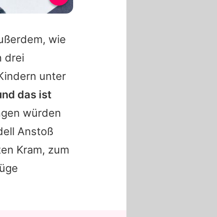
außerdem, wie
 drei
 Kindern unter
und das ist
ungen würden
dell Anstoß
ten Kram, zum
lüge