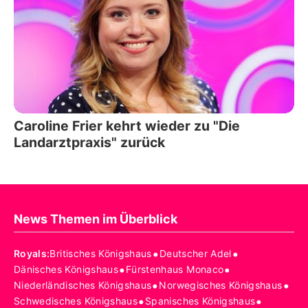
Caroline Frier kehrt wieder zu "Die
Landarztpraxis" zurück
News Themen im Überblick
•
•
Royals
:
Britisches Königshaus
Deutscher Adel
•
•
Dänisches Königshaus
Fürstenhaus Monaco
•
•
Niederländisches Königshaus
Norwegisches Königshaus
•
•
Schwedisches Königshaus
Spanisches Königshaus