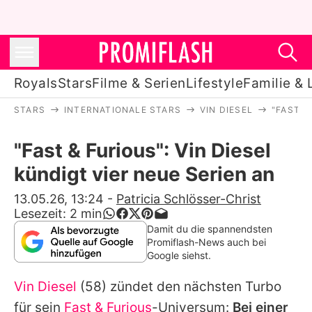
Royals
Stars
Filme & Serien
Lifestyle
Familie & 
STARS
INTERNATIONALE STARS
VIN DIESEL
"FAST &
Royals
"Fast & Furious": Vin Diesel
Stars
kündigt vier neue Serien an
Filme & Serien
13.05.26, 13:24
-
Patricia Schlösser-Christ
Lesezeit:
2
min
Lifestyle
Damit du die spannendsten
Promiflash-News auch bei
Familie & Liebe
Google siehst.
Promiflash Exklusiv
Vin Diesel
(58) zündet den nächsten Turbo
für sein
Fast & Furious
-Universum:
Bei einer