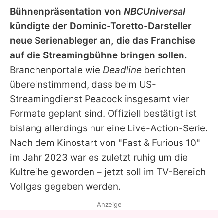
Alle Themen auf Promiflash
Bühnenpräsentation von
NBCUniversal
kündigte der Dominic-Toretto-Darsteller
Jobs
neue Serienableger an, die das Franchise
App runterladen
auf die Streamingbühne bringen sollen.
Team
Branchenportale wie
Deadline
berichten
übereinstimmend, dass beim US-
Redaktionelle Richtlinien
Streamingdienst Peacock insgesamt vier
Impressum
Formate geplant sind. Offiziell bestätigt ist
bislang allerdings nur eine Live-Action-Serie.
Datenschutzerklärung
Nach dem Kinostart von "
Fast & Furious
10"
Nutzungsbedingungen
im Jahr 2023 war es zuletzt ruhig um die
Kultreihe geworden – jetzt soll im TV-Bereich
Utiq verwalten
Vollgas gegeben werden.
Anzeige