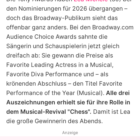
Alle Themen auf Promiflash
den Nominierungen für 2026 übergangen –
Jobs
doch das Broadway-Publikum sieht das
offenbar ganz anders. Bei den Broadway.com
App runterladen
Audience Choice Awards sahnte die
Team
Sängerin und Schauspielerin jetzt gleich
dreifach ab: Sie gewann die Preise als
Redaktionelle Richtlinien
Favorite Leading Actress in a Musical,
Impressum
Favorite Diva Performance und – als
krönenden Abschluss – den Titel Favorite
Datenschutzerklärung
Performance of the Year (Musical).
Alle drei
Nutzungsbedingungen
Auszeichnungen erhielt sie für ihre Rolle in
Utiq verwalten
dem Musical-Revival "Chess".
Damit ist
Lea
die große Gewinnerin des Abends.
Anzeige