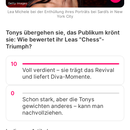
Getty Images
Lea Michele bei der Enthüllung ihres Porträts bei Sardi’s in New
York City
Tonys übergehen sie, das Publikum krönt
sie: Wie bewertet ihr Leas "Chess"-
Triumph?
10
Voll verdient – sie trägt das Revival
und liefert Diva-Momente.
0
Schon stark, aber die Tonys
gewichten anderes – kann man
nachvollziehen.