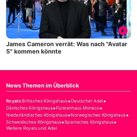
James Cameron verrät: Was nach "Avatar
5" kommen könnte
News Themen im Überblick
•
•
Royals
:
Britisches Königshaus
Deutscher Adel
•
•
Dänisches Königshaus
Fürstenhaus Monaco
•
•
Niederländisches Königshaus
Norwegisches Königshaus
•
•
Schwedisches Königshaus
Spanisches Königshaus
Weitere Royals und Adel