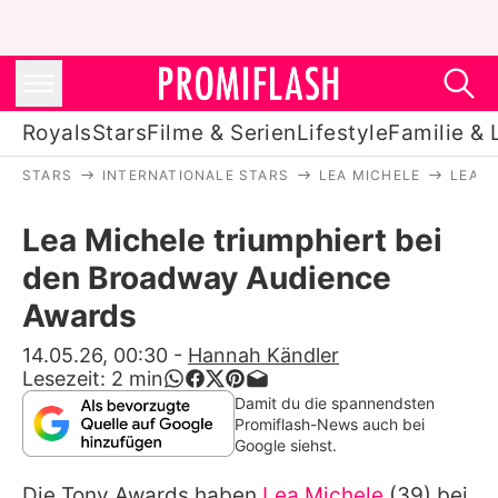
Royals
Stars
Filme & Serien
Lifestyle
Familie & 
STARS
INTERNATIONALE STARS
LEA MICHELE
LEA M
Royals
Lea Michele triumphiert bei
Stars
den Broadway Audience
Filme & Serien
Awards
Lifestyle
14.05.26, 00:30
-
Hannah Kändler
Lesezeit:
2
min
Familie & Liebe
Damit du die spannendsten
Promiflash-News auch bei
Promiflash Exklusiv
Google siehst.
Die Tony Awards haben
Lea Michele
(39) bei