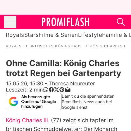
Royals
Stars
Filme & Serien
Lifestyle
Familie & 
ROYALS
BRITISCHES KÖNIGSHAUS
KÖNIG CHARLES III.
Royals
Ohne Camilla: König Charles
Stars
trotzt Regen bei Gartenparty
Filme & Serien
15.05.26, 15:30
-
Theresa Neureuter
Lesezeit:
2
min
Lifestyle
Damit du die spannendsten
Promiflash-News auch bei
Familie & Liebe
Google siehst.
Promiflash Exklusiv
König Charles III.
(77) zeigt sich tapfer im
britischen Schmuddelwetter: Der Monarch