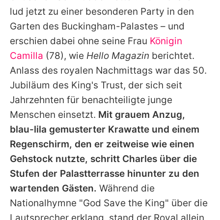
Alle Themen auf Promiflash
lud jetzt zu einer besonderen Party in den
Garten des Buckingham-Palastes – und
Jobs
erschien dabei ohne seine Frau
Königin
App runterladen
Camilla
(78), wie
Hello Magazin
berichtet.
Team
Anlass des royalen Nachmittags war das 50.
Jubiläum des King's Trust, der sich seit
Redaktionelle Richtlinien
Jahrzehnten für benachteiligte junge
Impressum
Menschen einsetzt.
Mit grauem Anzug,
blau-lila gemusterter Krawatte und einem
Datenschutzerklärung
Regenschirm, den er zeitweise wie einen
Nutzungsbedingungen
Gehstock nutzte, schritt
Charles
über die
Stufen der Palastterrasse hinunter zu den
Utiq verwalten
wartenden Gästen.
Während die
Nationalhymne "God Save the King" über die
Lautsprecher erklang, stand der Royal allein