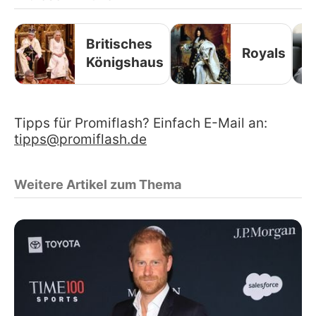
Britisches
Royals
Königshaus
Tipps für Promiflash? Einfach E-Mail an:
tipps@promiflash.de
Weitere Artikel zum Thema