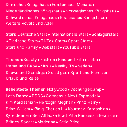
•
•
Dänisches Königshaus
Fürstenhaus Monaco
•
•
Niederländisches Königshaus
Norwegisches Königshaus
•
•
Schwedisches Königshaus
Spanisches Königshaus
Weitere Royals und Adel
•
•
Stars
:
Deutsche Stars
Internationale Stars
Schlagerstars
•
•
•
•
Tierische Stars
TikTok Stars
Sport Stars
•
•
Stars und Family
Webstars
YouTube Stars
•
•
•
•
Themen
:
Beauty
Fashion
Kino und Film
Liebe
•
•
•
•
Mama und Baby
Musik
Reality TV
Serien
•
•
•
Shows und Sonstige
Sonstiges
Sport und Fitness
Urlaub und Reise
•
•
Beliebteste Themen
:
Hollywood
Dschungelcamp
•
•
•
Let's Dance
DSDS
Germany's Next Topmodel
•
•
•
Kim Kardashian
Herzogin Meghan
Prinz Harry
•
•
•
Prinz William
König Charles III
Kourtney Kardashian
•
•
•
•
Kylie Jenner
Ben Affleck
Brad Pitt
Prinzessin Beatrice
•
•
Britney Spears
Madonna
Katie Price