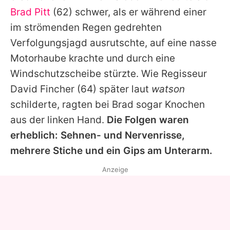
Alle Themen auf Promiflash
Brad Pitt
(62) schwer, als er während einer
im strömenden Regen gedrehten
Jobs
Verfolgungsjagd ausrutschte, auf eine nasse
App runterladen
Motorhaube krachte und durch eine
Team
Windschutzscheibe stürzte. Wie Regisseur
David Fincher
(64) später laut
watson
Redaktionelle Richtlinien
schilderte, ragten bei
Brad
sogar Knochen
Impressum
aus der linken Hand.
Die Folgen waren
erheblich: Sehnen- und Nervenrisse,
Datenschutzerklärung
mehrere Stiche und ein Gips am Unterarm.
Nutzungsbedingungen
Anzeige
Utiq verwalten