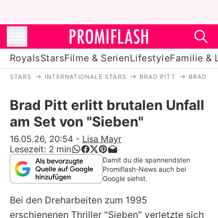
Royals
Stars
Filme & Serien
Lifestyle
Familie & 
STARS
INTERNATIONALE STARS
BRAD PITT
BRAD PI
Royals
Brad Pitt erlitt brutalen Unfall
Stars
am Set von "Sieben"
Filme & Serien
16.05.26, 20:54
-
Lisa Mayr
Lesezeit:
2
min
Lifestyle
Damit du die spannendsten
Promiflash-News auch bei
Familie & Liebe
Google siehst.
Promiflash Exklusiv
Bei den Dreharbeiten zum 1995
erschienenen Thriller "Sieben" verletzte sich