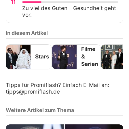
11
Zu viel des Guten – Gesundheit geht
vor.
In diesem Artikel
Filme
Stars
&
Serien
Tipps für Promiflash? Einfach E-Mail an:
tipps@promiflash.de
Weitere Artikel zum Thema