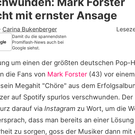
chwunden: Mark Forster
Filme & Serien
ht mit ernster Ansage
Lifestyle
-
Carina Bukenberger
Leseze
Familie & Liebe
Damit du die spannendsten
Promiflash-News auch bei
Google siehst.
Promiflash Exklusiv
ung um einen der größten deutschen Pop-Hi
Alle Themen auf Promiflash
n die Fans von
Mark Forster
(43) vor einem
Jobs
sein Megahit "Chöre" aus dem Erfolgsalbum 
App runterladen
zer auf Spotify spurlos verschwunden. Der
Team
urz darauf via
Instagram
zu Wort, um die 
ersprach, dass man bereits an einer Lösung
Redaktionelle Richtlinien
arheit zu sorgen, goss der Musiker dann mi
Impressum