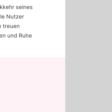
ckkehr seines
lle Nutzer
e treuen
ten und Ruhe