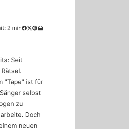
it:
2
min
ts: Seit
 Rätsel.
"Tape" ist für
 Sänger selbst
Wogen zu
 arbeite. Doch
t einem neuen