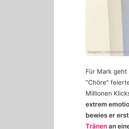
Instagram / markforsteroffici
Für
Mark
geht 
"Chöre" feiert
Millionen Kli
extrem emotio
bewies er ers
Tränen
an ein