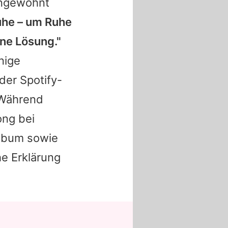
 ungewohnt
uhe – um Ruhe
ine Lösung."
nige
der Spotify-
 Während
ong bei
Album sowie
he Erklärung