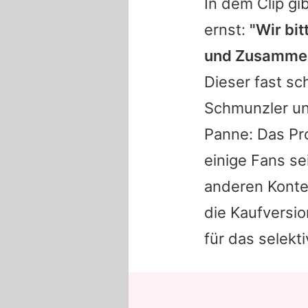
In dem Clip gi
ernst:
"Wir bi
und Zusammenha
Dieser fast sc
Schmunzler und
Panne: Das Pro
einige Fans se
anderen Konten
die Kaufversio
für das selekt