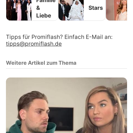
Familie
&
Stars
Liebe
Tipps für Promiflash? Einfach E-Mail an:
tipps@promiflash.de
Weitere Artikel zum Thema