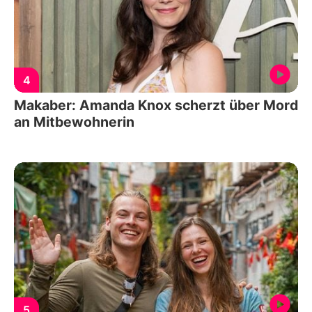
4
Makaber: Amanda Knox scherzt über Mord
an Mitbewohnerin
5