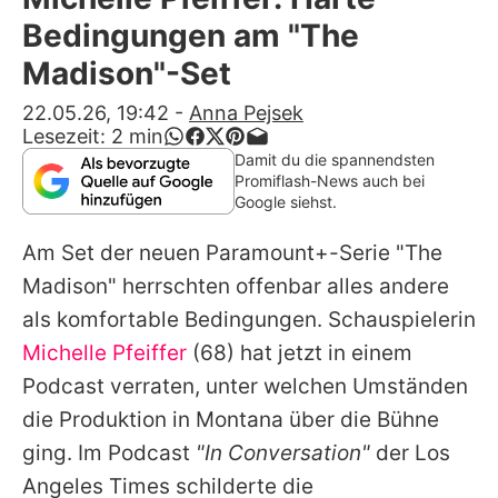
Alle Themen auf Promiflash
Bedingungen am "The
Jobs
Madison"-Set
App runterladen
22.05.26, 19:42
-
Anna Pejsek
Lesezeit:
2
min
Team
Damit du die spannendsten
Promiflash-News auch bei
Redaktionelle Richtlinien
Google siehst.
Am Set der neuen Paramount+-Serie "The
Impressum
Madison" herrschten offenbar alles andere
Datenschutzerklärung
als komfortable Bedingungen. Schauspielerin
Nutzungsbedingungen
Michelle Pfeiffer
(68) hat jetzt in einem
Podcast verraten, unter welchen Umständen
Utiq verwalten
die Produktion in Montana über die Bühne
ging. Im Podcast
"In Conversation"
der Los
Angeles Times schilderte die