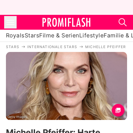
Royals
Stars
Filme & Serien
Lifestyle
Familie & 
STARS
INTERNATIONALE STARS
MICHELLE PFEIFFER
Royals
Stars
Filme & Serien
Lifestyle
Familie & Liebe
Promiflash Exklusiv
Getty Images
Michelle Pfeiffer: Harte