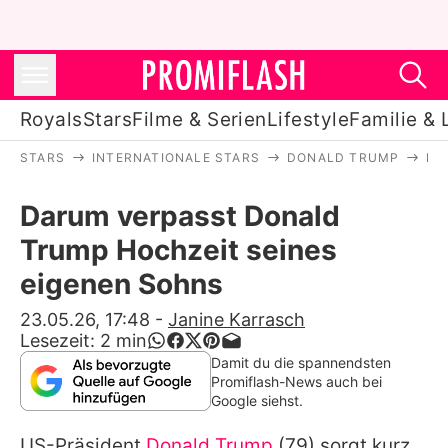
Royals
Stars
Filme & Serien
Lifestyle
Familie & 
STARS
INTERNATIONALE STARS
DONALD TRUMP
DA
Royals
Darum verpasst Donald
Stars
Trump Hochzeit seines
Filme & Serien
eigenen Sohns
Lifestyle
23.05.26, 17:48
-
Janine Karrasch
Lesezeit:
2
min
Familie & Liebe
Damit du die spannendsten
Promiflash-News auch bei
Promiflash Exklusiv
Google siehst.
US-Präsident
Donald Trump
(79) sorgt kurz