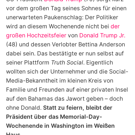
Alle Themen auf Promiflash
vor dem großen Tag seines Sohnes für einen
Jobs
unerwarteten Paukenschlag: Der Politiker
wird an diesem Wochenende nicht bei
der
App runterladen
großen Hochzeitsfeier
von
Donald Trump Jr.
Team
(48) und dessen Verlobter Bettina Anderson
dabei sein. Das bestätigte er nun selbst auf
Redaktionelle Richtlinien
seiner Plattform
Truth Social
. Eigentlich
Impressum
wollten sich der Unternehmer und die Social-
Media-Bekanntheit im kleinen Kreis von
Datenschutzerklärung
Familie und Freunden auf einer privaten Insel
Nutzungsbedingungen
auf den Bahamas das Jawort geben – doch
Utiq verwalten
ohne
Donald
.
Statt zu feiern, bleibt der
Präsident über das Memorial-Day-
Wochenende in Washington im Weißen
Haus.