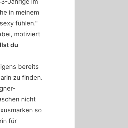
 33-Jährige im
che in meinem
 sexy fühlen."
bei, motiviert
llst du
igens bereits
arin zu finden.
igner-
aschen nicht
uxusmarken so
in für