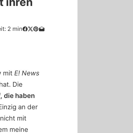
t ihren
it:
2
min
n
w mit
E! News
hat. Die
f, die haben
Einzig an der
nicht mit
dem meine