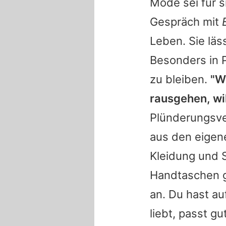
Mode sei für s
Gespräch mit
Leben. Sie läs
Besonders in P
zu bleiben.
"We
rausgehen, wi
Plünderungsve
aus den eigene
Kleidung und S
Handtaschen g
an. Du hast a
liebt, passt g