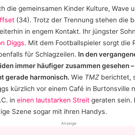
sich die gemeinsamen Kinder Kulture, Wave 
ffset
(34). Trotz der Trennung stehen die 
weiterhin in engem Kontakt. Ihr jüngster So
on Diggs
. Mit dem Footballspieler sorgt die
benfalls für Schlagzeilen.
In den vergange
iden immer häufiger zusammen gesehen – 
cht gerade harmonisch.
Wie
TMZ
berichtet, 
ggs
kürzlich vor einem Café in Burtonsville 
.C. in
einen lautstarken Streit
geraten sein.
tzige Szene sogar mit ihren Handys.
Anzeige