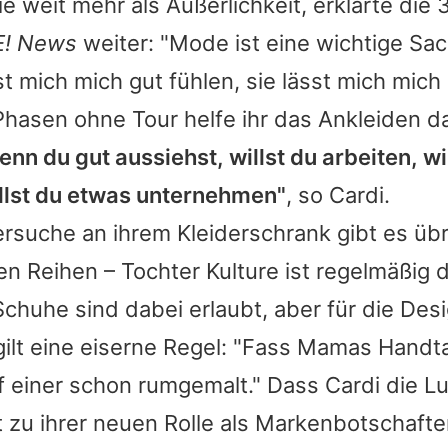
ie weit mehr als Äußerlichkeit, erklärte die
E! News
weiter: "Mode ist eine wichtige Sa
st mich mich gut fühlen, sie lässt mich mich
hasen ohne Tour helfe ihr das Ankleiden da
nn du gut aussiehst, willst du arbeiten, wi
llst du etwas unternehmen"
, so
Cardi
.
rsuche an ihrem Kleiderschrank gibt es übr
n Reihen – Tochter Kulture ist regelmäßig d
chuhe sind dabei erlaubt, aber für die Des
ilt eine eiserne Regel: "Fass Mamas Handt
uf einer schon rumgemalt." Dass
Cardi
die L
ut zu ihrer neuen Rolle als Markenbotschafter