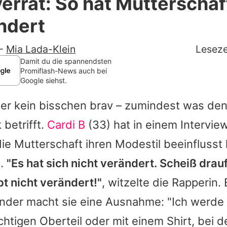
verrät: So hat Mutterschaf
Filme & Serien
ändert
Lifestyle
-
Mia Lada-Klein
Leseze
Familie & Liebe
Damit du die spannendsten
Promiflash-News auch bei
Google siehst.
Promiflash Exklusiv
ber kein bisschen brav – zumindest was de
Alle Themen auf Promiflash
 betrifft.
Cardi B
(33) hat in einem Intervie
Jobs
die Mutterschaft ihren Modestil beeinflusst 
App runterladen
m.
"Es hat sich nicht verändert. Scheiß drau
Team
t nicht verändert!"
, witzelte die Rapperin. 
inder macht sie eine Ausnahme: "Ich werde 
Redaktionelle Richtlinien
htigen Oberteil oder mit einem Shirt, bei 
Impressum