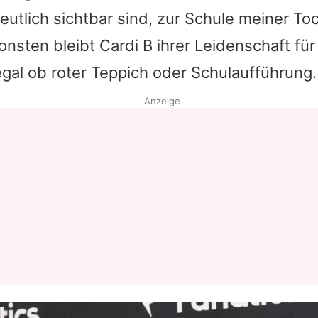
utlich sichtbar sind, zur Schule meiner To
Datenschutzerklärung
onsten bleibt
Cardi B
ihrer Leidenschaft fü
Nutzungsbedingungen
 egal ob roter Teppich oder Schulaufführung.
Utiq verwalten
Anzeige