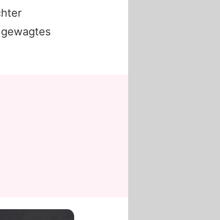
chter
r gewagtes