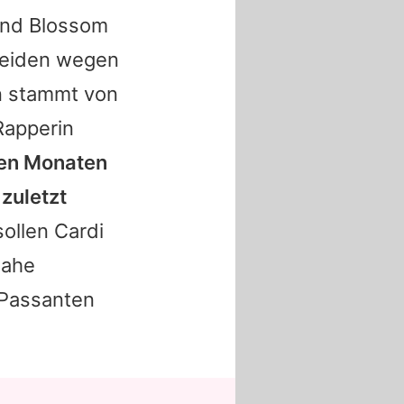
und Blossom
beiden wegen
hn stammt von
 Rapperin
nen Monaten
zuletzt
sollen
Cardi
nahe
 Passanten