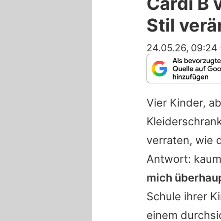
Cardi B 
Stil ver
24.05.26, 09:24
Vier Kinder, a
Kleiderschrank
verraten, wie 
Antwort: kau
mich überhaup
Schule ihrer K
einem durchsic