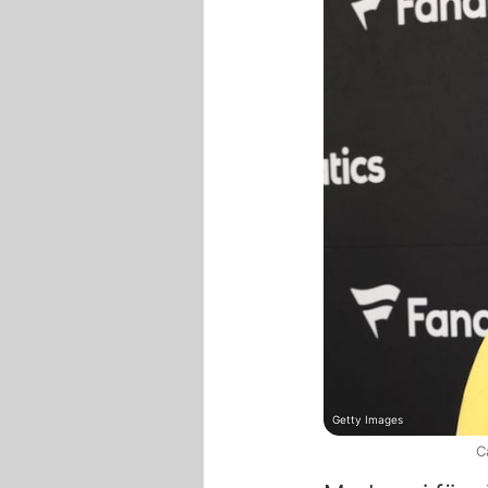
Getty Images
C