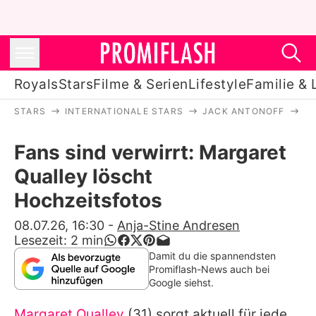
Royals
Stars
Filme & Serien
Lifestyle
Familie & 
STARS
INTERNATIONALE STARS
JACK ANTONOFF
FA
Royals
Fans sind verwirrt: Margaret
Stars
Qualley löscht
Filme & Serien
Hochzeitsfotos
Lifestyle
08.07.26, 16:30
-
Anja-Stine Andresen
Lesezeit:
2
min
Familie & Liebe
Damit du die spannendsten
Promiflash-News auch bei
Promiflash Exklusiv
Google siehst.
Margaret Qualley
(31) sorgt aktuell für jede