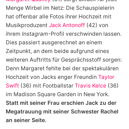
Alle Themen auf Promiflash
Menge Wirbel im Netz: Die Schauspielerin
Jobs
hat offenbar alle Fotos ihrer Hochzeit mit
Musikproduzent
Jack Antonoff
(42) von
App runterladen
ihrem
Instagram
-Profil verschwinden lassen.
Team
Dies passiert ausgerechnet an einem
Zeitpunkt, an dem beide aufgrund eines
Redaktionelle Richtlinien
weiteren Auftritts für Gesprächsstoff sorgen:
Impressum
Denn
Margaret
fehlte bei der spektakulären
Hochzeit von
Jacks
enger Freundin
Taylor
Datenschutzerklärung
Swift
(36) mit Footballstar
Travis Kelce
(36)
Nutzungsbedingungen
im Madison Square Garden in New York.
Utiq verwalten
Statt mit seiner Frau erschien
Jack
zu der
Megatrauung mit seiner Schwester Rachel
an seiner Seite.