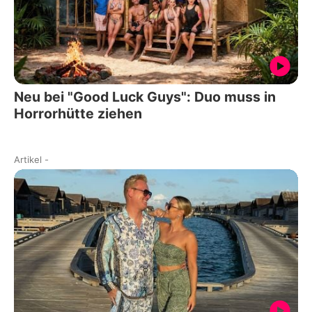
Neu bei "Good Luck Guys": Duo muss in
Horrorhütte ziehen
Artikel
-