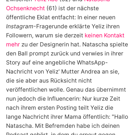
Alle Themen auf Promiflash
Ochsenknecht
(61) ist der nächste
Jobs
öffentliche Eklat entfacht: In einer neuen
Instagram
-Fragerunde erklärte
Yeliz
ihren
App runterladen
Followern, warum sie derzeit
keinen Kontakt
Team
mehr
zu der Designerin hat.
Natascha
spielte
den Ball prompt zurück und verwies in ihrer
Redaktionelle Richtlinien
Story auf eine angebliche WhatsApp-
Impressum
Nachricht von
Yeliz
' Mutter Andrea an sie,
die sie aber aus Rücksicht nicht
Datenschutzerklärung
veröffentlichen wolle. Genau das übernimmt
Nutzungsbedingungen
nun jedoch die Influencerin: Nur kurze Zeit
Utiq verwalten
nach ihrem ersten Posting teilt
Yeliz
die
lange Nachricht ihrer Mama öffentlich: "Hallo
Natascha
. Mit Befremden habe ich deinen
Podcast gehört, in dem du erneut gegen