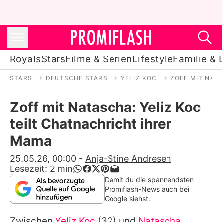
Royals
Stars
Filme & Serien
Lifestyle
Familie & 
STARS
DEUTSCHE STARS
YELIZ KOC
ZOFF MIT NAT
Royals
Zoff mit Natascha: Yeliz Koc
Stars
teilt Chatnachricht ihrer
Filme & Serien
Mama
Lifestyle
25.05.26, 00:00
-
Anja-Stine Andresen
Lesezeit:
2
min
Familie & Liebe
Damit du die spannendsten
Promiflash-News auch bei
Promiflash Exklusiv
Google siehst.
Zwischen
Yeliz Koc
(32) und
Natascha