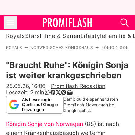
Royals
Stars
Filme & Serien
Lifestyle
Familie & 
ROYALS
NORWEGISCHES KÖNIGSHAUS
KÖNIGIN SONJA
Royals
"Braucht Ruhe": Königin Sonja
Stars
ist weiter krankgeschrieben
Filme & Serien
25.05.26, 16:06
-
Promiflash Redaktion
Lesezeit:
2
min
Lifestyle
Damit du die spannendsten
Promiflash-News auch bei
Familie & Liebe
Google siehst.
Promiflash Exklusiv
Königin Sonja von Norwegen
(88) ist nach
einem Krankenhausbesuch weiterhin