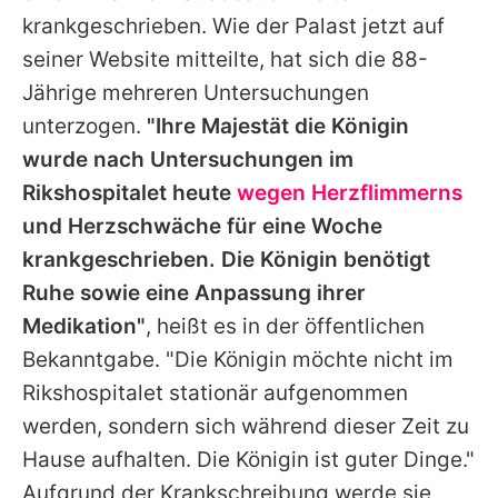
Alle Themen auf Promiflash
krankgeschrieben. Wie der Palast jetzt auf
seiner Website mitteilte, hat sich die 88-
Jobs
Jährige mehreren Untersuchungen
App runterladen
unterzogen.
"Ihre Majestät die Königin
Team
wurde nach Untersuchungen im
Rikshospitalet heute
wegen Herzflimmerns
Redaktionelle Richtlinien
und Herzschwäche für eine Woche
Impressum
krankgeschrieben. Die Königin benötigt
Ruhe sowie eine Anpassung ihrer
Datenschutzerklärung
Medikation"
, heißt es in der öffentlichen
Nutzungsbedingungen
Bekanntgabe. "Die Königin möchte nicht im
Rikshospitalet stationär aufgenommen
Utiq verwalten
werden, sondern sich während dieser Zeit zu
Hause aufhalten. Die Königin ist guter Dinge."
Aufgrund der Krankschreibung werde sie