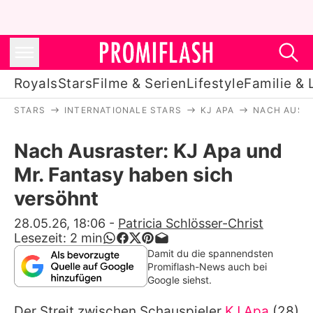
Royals
Stars
Filme & Serien
Lifestyle
Familie & 
STARS
INTERNATIONALE STARS
KJ APA
NACH AUSRA
Royals
Nach Ausraster: KJ Apa und
Stars
Mr. Fantasy haben sich
Filme & Serien
versöhnt
Lifestyle
28.05.26, 18:06
-
Patricia Schlösser-Christ
Lesezeit:
2
min
Familie & Liebe
Damit du die spannendsten
Promiflash-News auch bei
Promiflash Exklusiv
Google siehst.
Der Streit zwischen Schauspieler
KJ Apa
(28)