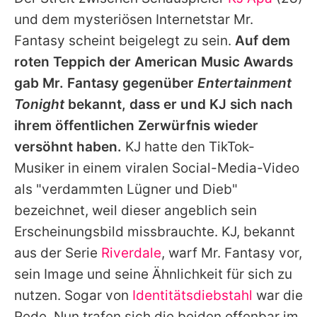
Alle Themen auf Promiflash
und dem mysteriösen Internetstar Mr.
Jobs
Fantasy scheint beigelegt zu sein.
Auf dem
roten Teppich der American Music Awards
App runterladen
gab Mr. Fantasy gegenüber
Entertainment
Team
Tonight
bekannt, dass er und
KJ
sich nach
ihrem öffentlichen Zerwürfnis wieder
Redaktionelle Richtlinien
versöhnt haben.
KJ
hatte den TikTok-
Impressum
Musiker in einem viralen Social-Media-Video
als "verdammten Lügner und Dieb"
Datenschutzerklärung
bezeichnet, weil dieser angeblich sein
Nutzungsbedingungen
Erscheinungsbild missbrauchte.
KJ
, bekannt
Utiq verwalten
aus der Serie
Riverdale
, warf Mr. Fantasy vor,
sein Image und seine Ähnlichkeit für sich zu
nutzen. Sogar von
Identitätsdiebstahl
war die
Rede. Nun trafen sich die beiden offenbar im