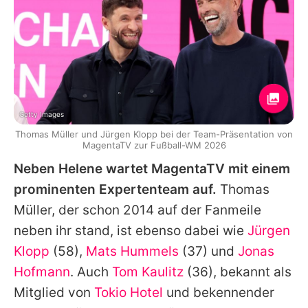
Getty Images
Thomas Müller und Jürgen Klopp bei der Team-Präsentation von
MagentaTV zur Fußball-WM 2026
Neben
Helene
wartet MagentaTV mit einem
prominenten Expertenteam auf.
Thomas
Müller
, der schon 2014 auf der Fanmeile
neben ihr stand, ist ebenso dabei wie
Jürgen
Klopp
(58),
Mats Hummels
(37) und
Jonas
Hofmann
. Auch
Tom Kaulitz
(36), bekannt als
Mitglied von
Tokio Hotel
und bekennender