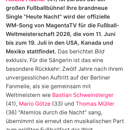
Alle Themen auf Promiflash
großen Fußballbühne! Ihre brandneue
Jobs
Single "Heute Nacht" wird der offizielle
WM-Song von MagentaTV für die Fußball-
App runterladen
Weltmeisterschaft 2026, die vom 11. Juni
Team
bis zum 19. Juli in den USA, Kanada und
Mexiko stattfindet.
Das berichtet
Bild
Redaktionelle Richtlinien
exklusiv. Für die Sängerin ist das eine
Impressum
besondere Rückkehr: Zwölf Jahre nach ihrem
unvergesslichen Auftritt auf der Berliner
Datenschutzerklärung
Fanmeile, als sie gemeinsam mit
Nutzungsbedingungen
Weltmeistern wie
Bastian Schweinsteiger
Utiq verwalten
(41),
Mario Götze
(33) und
Thomas Müller
(36) "Atemlos durch die Nacht" sang,
übernimmt sie erneut den musikalischen Part
zum größten Fußballfest der Welt.