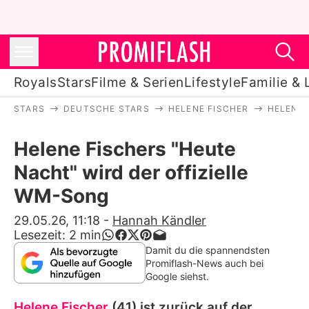
Royals
Stars
Filme & Serien
Lifestyle
Familie & 
STARS
DEUTSCHE STARS
HELENE FISCHER
HELENE 
Royals
Helene Fischers "Heute
Stars
Nacht" wird der offizielle
Filme & Serien
WM-Song
Lifestyle
29.05.26, 11:18
-
Hannah Kändler
Lesezeit:
2
min
Familie & Liebe
Damit du die spannendsten
Promiflash-News auch bei
Promiflash Exklusiv
Google siehst.
Helene Fischer
(41) ist zurück auf der