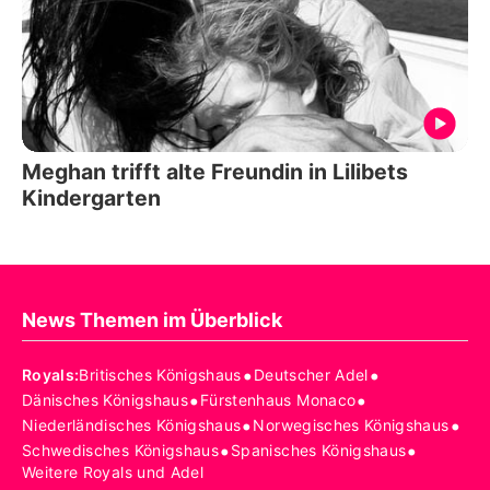
Meghan trifft alte Freundin in Lilibets
Kindergarten
News Themen im Überblick
•
•
Royals
:
Britisches Königshaus
Deutscher Adel
•
•
Dänisches Königshaus
Fürstenhaus Monaco
•
•
Niederländisches Königshaus
Norwegisches Königshaus
•
•
Schwedisches Königshaus
Spanisches Königshaus
Weitere Royals und Adel