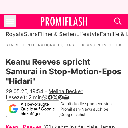
Royals
Stars
Filme & Serien
Lifestyle
Familie & 
STARS
INTERNATIONALE STARS
KEANU REEVES
KEA
Royals
Keanu Reeves spricht
Stars
Samurai in Stop-Motion-Epos
Filme & Serien
"Hidari"
Lifestyle
29.05.26, 19:54
-
Melina Becker
Lesezeit:
2
min
Familie & Liebe
Damit du die spannendsten
Promiflash-News auch bei
Promiflash Exklusiv
Google siehst.
Keanu Reeves
(61) kehrt ins feudale Japan