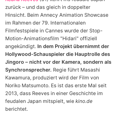
Alle Themen auf Promiflash
zurück – und das gleich in doppelter
Jobs
Hinsicht. Beim Annecy Animation Showcase
im Rahmen der 79. Internationalen
App runterladen
Filmfestspiele in Cannes wurde der Stop-
Team
Motion-Animationsfilm "Hidari" offiziell
angekündigt.
In dem Projekt übernimmt der
Redaktionelle Richtlinien
Hollywood-Schauspieler die Hauptrolle des
Impressum
Jingoro – nicht vor der Kamera, sondern als
Synchronsprecher.
Regie führt Masashi
Datenschutzerklärung
Kawamura, produziert wird der Film von
Nutzungsbedingungen
Noriko Matsumoto. Es ist das erste Mal seit
Utiq verwalten
2013, dass Reeves in einer Geschichte im
feudalen Japan mitspielt, wie
kino.de
berichtet.