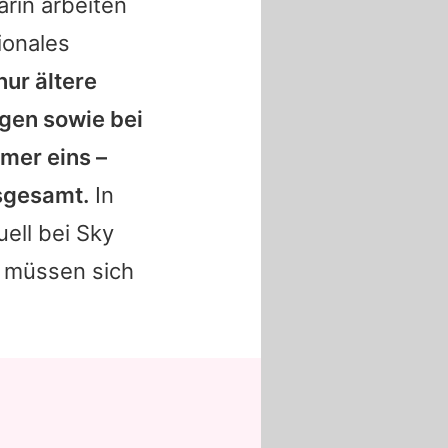
arin arbeiten
ionales
nur ältere
gen sowie bei
mmer eins –
nsgesamt.
In
ell bei Sky
 müssen sich