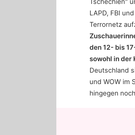
Tschechien" un
LAPD, FBI und 
Terrornetz au
Zuschauerinne
den 12- bis 17-
sowohl in der 
Deutschland si
und WOW im St
hingegen noch