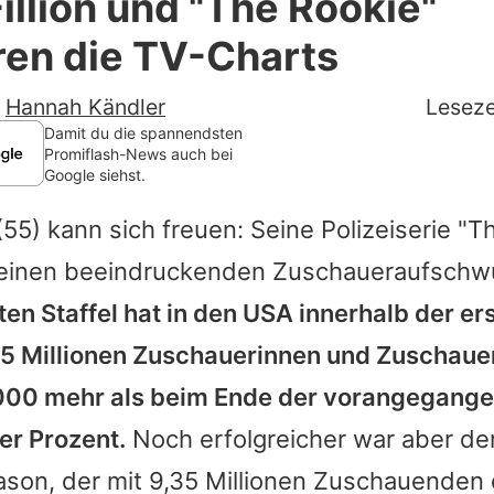
illion und "The Rookie"
Filme & Serien
ren die TV-Charts
Lifestyle
-
Hannah Kändler
Leseze
Familie & Liebe
Damit du die spannendsten
Promiflash-News auch bei
Google siehst.
Promiflash Exklusiv
55) kann sich freuen: Seine Polizeiserie "
Th
Alle Themen auf Promiflash
 einen beeindruckenden Zuschaueraufsch
Jobs
ten Staffel hat in den USA innerhalb der er
App runterladen
25 Millionen Zuschauerinnen und Zuschaue
Team
000 mehr als beim Ende der vorangegangen
ier Prozent.
Noch erfolgreicher war aber der
Redaktionelle Richtlinien
ason, der mit 9,35 Millionen Zuschauenden 
Impressum