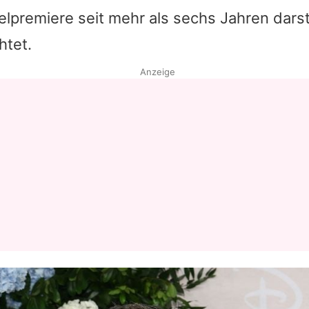
elpremiere seit mehr als sechs Jahren darste
Datenschutzerklärung
htet.
Nutzungsbedingungen
Anzeige
Utiq verwalten