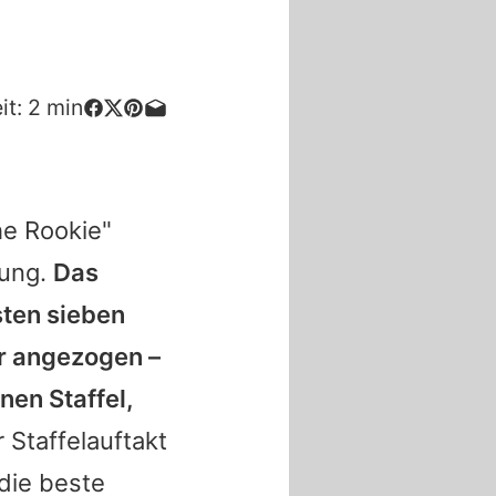
it:
2
min
e Rookie
"
wung.
Das
sten sieben
r angezogen –
en Staffel,
 Staffelauftakt
die beste