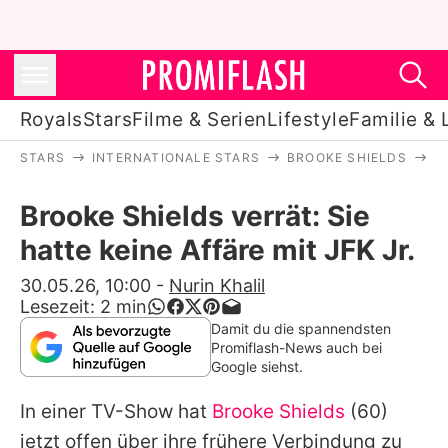
Royals
Stars
Filme & Serien
Lifestyle
Familie & 
STARS
INTERNATIONALE STARS
BROOKE SHIELDS
B
Royals
Brooke Shields verrät: Sie
Stars
hatte keine Affäre mit JFK Jr.
Filme & Serien
30.05.26, 10:00
-
Nurin Khalil
Lesezeit:
2
min
Lifestyle
Damit du die spannendsten
Promiflash-News auch bei
Familie & Liebe
Google siehst.
Promiflash Exklusiv
In einer TV-Show hat
Brooke Shields
(60)
jetzt offen über ihre frühere Verbindung zu