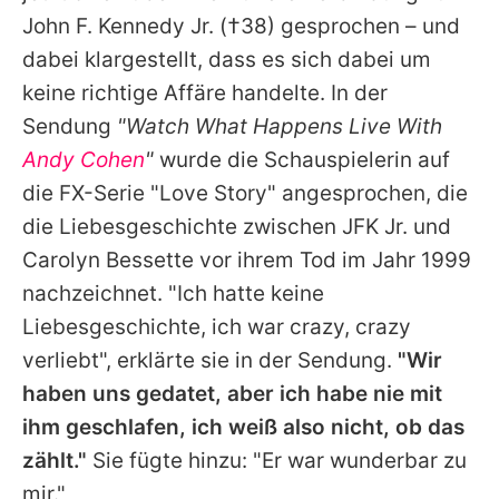
Alle Themen auf Promiflash
John F. Kennedy Jr.
(†38) gesprochen – und
dabei klargestellt, dass es sich dabei um
Jobs
keine richtige Affäre handelte. In der
App runterladen
Sendung
"Watch What Happens Live With
Team
Andy Cohen
"
wurde die Schauspielerin auf
die FX-Serie "Love Story" angesprochen, die
Redaktionelle Richtlinien
die Liebesgeschichte zwischen JFK Jr. und
Impressum
Carolyn Bessette vor ihrem Tod im Jahr 1999
nachzeichnet. "Ich hatte keine
Datenschutzerklärung
Liebesgeschichte, ich war crazy, crazy
Nutzungsbedingungen
verliebt", erklärte sie in der Sendung.
"Wir
haben uns gedatet, aber ich habe nie mit
Utiq verwalten
ihm geschlafen, ich weiß also nicht, ob das
zählt."
Sie fügte hinzu: "Er war wunderbar zu
mir."