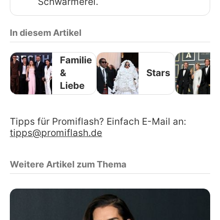
Schwärmerei.
In diesem Artikel
Familie
&
Stars
Liebe
Tipps für Promiflash? Einfach E-Mail an:
tipps@promiflash.de
Weitere Artikel zum Thema