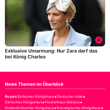
Exklusive Umarmung: Nur Zara darf das
bei König Charles
News Themen im Überblick
•
•
Royals
:
Britisches Königshaus
Deutscher Adel
•
•
Dänisches Königshaus
Fürstenhaus Monaco
•
•
Niederländisches Königshaus
Norwegisches Königshaus