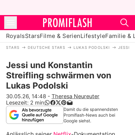
Royals
Stars
Filme & Serien
Lifestyle
Familie & 
STARS
DEUTSCHE STARS
LUKAS PODOLSKI
JESSI 
Royals
Jessi und Konstantin
Stars
Streifling schwärmen von
Filme & Serien
Lukas Podolski
Lifestyle
30.05.26, 14:48
-
Theresa Neureuter
Lesezeit:
2
min
Familie & Liebe
Damit du die spannendsten
Promiflash-News auch bei
Promiflash Exklusiv
Google siehst.
Anlässlich seiner
Netflix
-Dokumentation