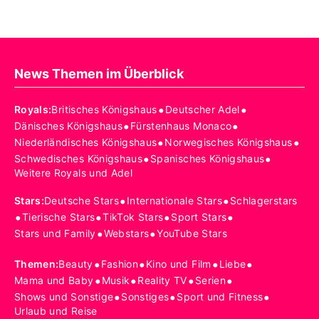
News Themen im Überblick
•
•
Royals
:
Britisches Königshaus
Deutscher Adel
•
•
Dänisches Königshaus
Fürstenhaus Monaco
•
•
Niederländisches Königshaus
Norwegisches Königshaus
•
•
Schwedisches Königshaus
Spanisches Königshaus
Weitere Royals und Adel
•
•
Stars
:
Deutsche Stars
Internationale Stars
Schlagerstars
•
•
•
•
Tierische Stars
TikTok Stars
Sport Stars
•
•
Stars und Family
Webstars
YouTube Stars
•
•
•
•
Themen
:
Beauty
Fashion
Kino und Film
Liebe
•
•
•
•
Mama und Baby
Musik
Reality TV
Serien
•
•
•
Shows und Sonstige
Sonstiges
Sport und Fitness
Urlaub und Reise