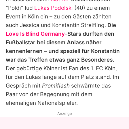
Alle Themen auf Promiflash
"Poldi" lud
Lukas Podolski
(40) zu einem
Jobs
Event in Köln ein – zu den Gästen zählten
auch
Jessica
und
Konstantin Streifling
.
Die
App runterladen
Love Is Blind Germany
-Stars durften den
Team
Fußballstar bei diesem Anlass näher
kennenlernen – und speziell für
Konstantin
Redaktionelle Richtlinien
war das Treffen etwas ganz Besonderes.
Impressum
Der gebürtige Kölner ist Fan des 1. FC Köln,
für den
Lukas
lange auf dem Platz stand. Im
Datenschutzerklärung
Gespräch mit
Promiflash
schwärmte das
Nutzungsbedingungen
Paar von der Begegnung mit dem
Utiq verwalten
ehemaligen Nationalspieler.
Anzeige