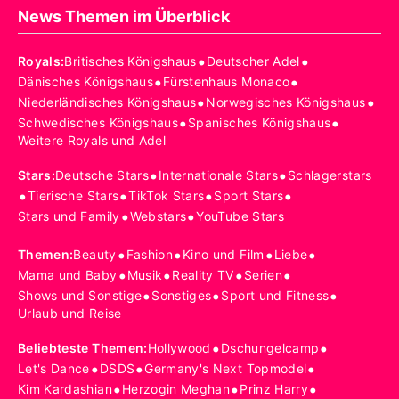
News Themen im Überblick
•
•
Royals
:
Britisches Königshaus
Deutscher Adel
•
•
Dänisches Königshaus
Fürstenhaus Monaco
•
•
Niederländisches Königshaus
Norwegisches Königshaus
•
•
Schwedisches Königshaus
Spanisches Königshaus
Weitere Royals und Adel
•
•
Stars
:
Deutsche Stars
Internationale Stars
Schlagerstars
•
•
•
•
Tierische Stars
TikTok Stars
Sport Stars
•
•
Stars und Family
Webstars
YouTube Stars
•
•
•
•
Themen
:
Beauty
Fashion
Kino und Film
Liebe
•
•
•
•
Mama und Baby
Musik
Reality TV
Serien
•
•
•
Shows und Sonstige
Sonstiges
Sport und Fitness
Urlaub und Reise
•
•
Beliebteste Themen
:
Hollywood
Dschungelcamp
•
•
•
Let's Dance
DSDS
Germany's Next Topmodel
•
•
•
Kim Kardashian
Herzogin Meghan
Prinz Harry