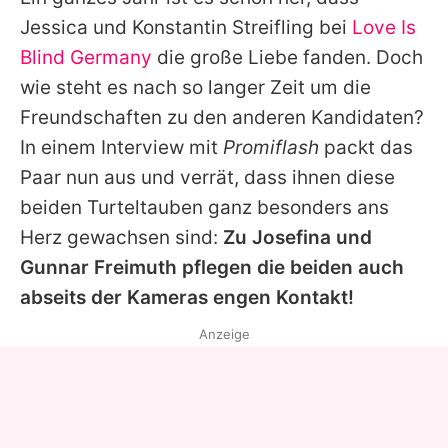
Alle Themen auf Promiflash
Jessica
und
Konstantin Streifling
bei
Love Is
Jobs
Blind Germany
die große Liebe fanden. Doch
wie steht es nach so langer Zeit um die
App runterladen
Freundschaften zu den anderen Kandidaten?
Team
In einem Interview mit
Promiflash
packt das
Paar nun aus und verrät, dass ihnen diese
Redaktionelle Richtlinien
beiden Turteltauben ganz besonders ans
Impressum
Herz gewachsen sind:
Zu
Josefina
und
Gunnar Freimuth
pflegen die beiden auch
Datenschutzerklärung
abseits der Kameras engen Kontakt!
Nutzungsbedingungen
Anzeige
Utiq verwalten