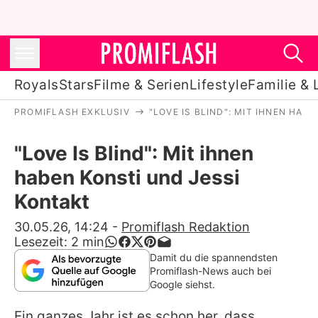
Royals
Stars
Filme & Serien
Lifestyle
Familie & 
PROMIFLASH EXKLUSIV
"LOVE IS BLIND": MIT IHNEN HAB
Royals
"Love Is Blind": Mit ihnen
Stars
haben Konsti und Jessi
Filme & Serien
Kontakt
Lifestyle
30.05.26, 14:24
-
Promiflash Redaktion
Lesezeit:
2
min
Familie & Liebe
Damit du die spannendsten
Promiflash-News auch bei
Promiflash Exklusiv
Google siehst.
Ein ganzes Jahr ist es schon her, dass