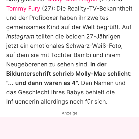
Alle Themen auf Promiflash
Tommy Fury
(27): Die Reality-TV-Bekanntheit
Jobs
und der Profiboxer haben ihr zweites
gemeinsames Kind auf der Welt begrüßt. Auf
App runterladen
Instagram
teilten die beiden 27-Jährigen
Team
jetzt ein emotionales Schwarz-Weiß-Foto,
auf dem sie mit Tochter Bambi und ihrem
Redaktionelle Richtlinien
Neugeborenen zu sehen sind.
In der
Impressum
Bildunterschrift schrieb
Molly-Mae
schlicht:
"... und dann waren es 4".
Den Namen und
Datenschutzerklärung
das Geschlecht ihres Babys behielt die
Nutzungsbedingungen
Influencerin allerdings noch für sich.
Utiq verwalten
Anzeige