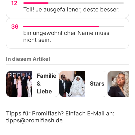
12
Toll! Je ausgefallener, desto besser.
36
Ein ungewöhnlicher Name muss
nicht sein.
In diesem Artikel
Familie
&
Stars
Liebe
Tipps für Promiflash? Einfach E-Mail an:
tipps@promiflash.de