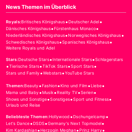
News Themen im Überblick
•
•
Royals
:
Britisches Königshaus
Deutscher Adel
•
•
Dänisches Königshaus
Fürstenhaus Monaco
•
•
Niederländisches Königshaus
Norwegisches Königshaus
•
•
Schwedisches Königshaus
Spanisches Königshaus
Weitere Royals und Adel
•
•
Stars
:
Deutsche Stars
Internationale Stars
Schlagerstars
•
•
•
•
Tierische Stars
TikTok Stars
Sport Stars
•
•
Stars und Family
Webstars
YouTube Stars
•
•
•
•
Themen
:
Beauty
Fashion
Kino und Film
Liebe
•
•
•
•
Mama und Baby
Musik
Reality TV
Serien
•
•
•
Shows und Sonstige
Sonstiges
Sport und Fitness
Urlaub und Reise
•
•
Beliebteste Themen
:
Hollywood
Dschungelcamp
•
•
•
Let's Dance
DSDS
Germany's Next Topmodel
•
•
•
Kim Kardashian
Herzogin Meghan
Prinz Harry