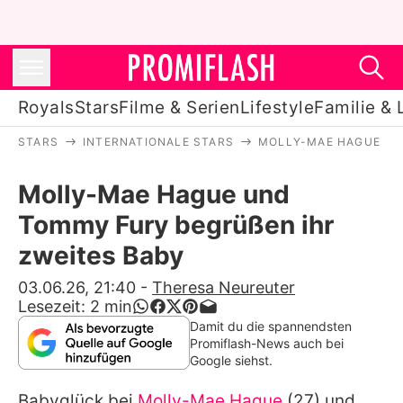
Royals
Stars
Filme & Serien
Lifestyle
Familie & 
STARS
INTERNATIONALE STARS
MOLLY-MAE HAGUE
Royals
Molly-Mae Hague und
Stars
Tommy Fury begrüßen ihr
Filme & Serien
zweites Baby
Lifestyle
03.06.26, 21:40
-
Theresa Neureuter
Lesezeit:
2
min
Familie & Liebe
Damit du die spannendsten
Promiflash-News auch bei
Promiflash Exklusiv
Google siehst.
Babyglück bei
Molly-Mae Hague
(27) und