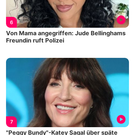
6
Von Mama angegriffen: Jude Bellinghams
Freundin ruft Polizei
7
"Peggy Bundy"-Katey Sagal über späte