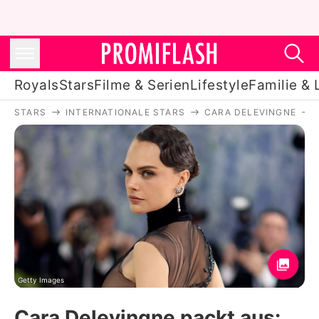
Royals
Stars
Filme & Serien
Lifestyle
Familie & 
STARS
INTERNATIONALE STARS
CARA DELEVINGNE
Royals
Stars
Filme & Serien
Lifestyle
Familie & Liebe
Promiflash Exklusiv
Getty Images
Cara Delevingne packt aus: