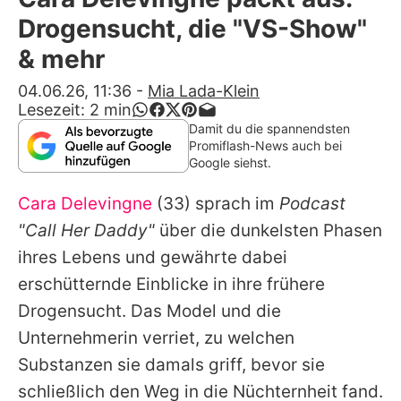
Alle Themen auf Promiflash
Drogensucht, die "VS-Show"
Jobs
& mehr
App runterladen
04.06.26, 11:36
-
Mia Lada-Klein
Lesezeit:
2
min
Team
Damit du die spannendsten
Promiflash-News auch bei
Redaktionelle Richtlinien
Google siehst.
Cara Delevingne
(33) sprach im
Podcast
Impressum
"Call Her Daddy"
über die dunkelsten Phasen
Datenschutzerklärung
ihres Lebens und gewährte dabei
Nutzungsbedingungen
erschütternde Einblicke in ihre frühere
Drogensucht. Das Model und die
Utiq verwalten
Unternehmerin verriet, zu welchen
Substanzen sie damals griff, bevor sie
schließlich den Weg in die Nüchternheit fand.