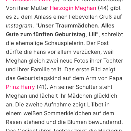
Alle Themen auf Promiflash
Von ihrer Mutter
Herzogin Meghan
(44) gibt
Jobs
es zu dem Anlass einen liebevollen Gruß auf
Instagram
.
"Unser Traummädchen. Alles
App runterladen
Gute zum fünften Geburtstag, Lili"
, schreibt
Team
die ehemalige Schauspielerin. Der Post
dürfte die Fans vor allem verzücken, weil
Redaktionelle Richtlinien
Meghan
gleich zwei neue Fotos ihrer Tochter
Impressum
und ihrer Familie teilt. Das erste Bild zeigt
das Geburtstagskind auf dem Arm von Papa
Datenschutzerklärung
Prinz Harry
(41). An seiner Schulter steht
Nutzungsbedingungen
Meghan
und lächelt ihr Mädchen glücklich
Utiq verwalten
an. Die zweite Aufnahme zeigt
Lilibet
in
einem weißen Sommerkleidchen auf dem
Rasen stehend und die Blumen bewundernd.
Das Gesicht ihrer Tochter zeigt die Herzogin