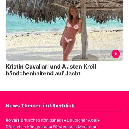
Kristin Cavallari und Austen Kroll
händchenhaltend auf Jacht
News Themen im Überblick
•
•
Royals
:
Britisches Königshaus
Deutscher Adel
•
•
Dänisches Königshaus
Fürstenhaus Monaco