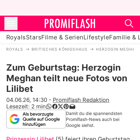
Royals
Stars
Filme & Serien
Lifestyle
Familie & 
ROYALS
BRITISCHES KÖNIGSHAUS
HERZOGIN MEGHAN
Royals
Zum Geburtstag: Herzogin
Stars
Meghan teilt neue Fotos von
Filme & Serien
Lilibet
Lifestyle
04.06.26, 14:30
-
Promiflash Redaktion
Lesezeit:
2
min
Familie & Liebe
Damit du die spannendsten
Promiflash-News auch bei
Promiflash Exklusiv
Google siehst.
Prinzessin Lilibet
(5) feiert ihren Geburtstag.