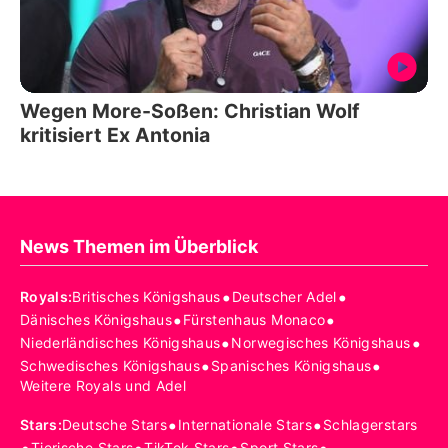
Wegen More-Soßen: Christian Wolf
kritisiert Ex Antonia
News Themen im Überblick
•
•
Royals
:
Britisches Königshaus
Deutscher Adel
•
•
Dänisches Königshaus
Fürstenhaus Monaco
•
•
Niederländisches Königshaus
Norwegisches Königshaus
•
•
Schwedisches Königshaus
Spanisches Königshaus
Weitere Royals und Adel
•
•
Stars
:
Deutsche Stars
Internationale Stars
Schlagerstars
Tierische Stars
TikTok Stars
Sport Stars