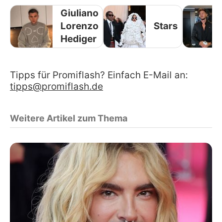
Giuliano
Lorenzo
Stars
Hediger
Tipps für Promiflash? Einfach E-Mail an:
tipps@promiflash.de
Weitere Artikel zum Thema