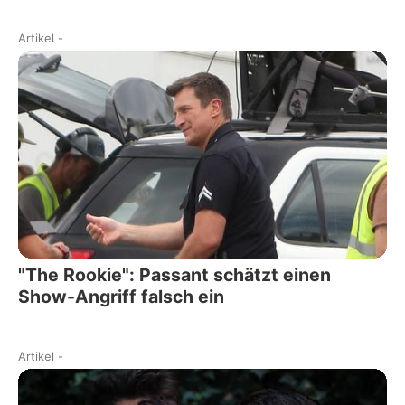
Artikel
-
"The Rookie": Passant schätzt einen
Show-Angriff falsch ein
Artikel
-