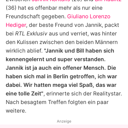
Alle Themen auf Promiflash
(36) hat es offenbar mehr als nur eine
Jobs
Freundschaft gegeben.
Giuliano Lorenzo
Hediger
, der beste Freund von Jannik, packt
App runterladen
bei
RTL Exklusiv
aus und verriet, was hinter
Team
den Kulissen zwischen den beiden Männern
wirklich ablief.
"Jannik und Bill haben sich
Redaktionelle Richtlinien
kennengelernt und super verstanden.
Impressum
Jannik ist ja auch ein offener Mensch. Die
haben sich mal in Berlin getroffen, ich war
Datenschutzerklärung
dabei. Wir hatten mega viel Spaß, das war
Nutzungsbedingungen
eine tolle Zeit"
, erinnerte sich der Realitystar.
Utiq verwalten
Nach besagtem Treffen folgten ein paar
weitere.
Anzeige