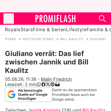
Royals
Stars
Filme & Serien
Lifestyle
Familie & 
STARS
DEUTSCHE STARS
BILL KAULITZ
GIULIANO V
Royals
Giuliano verrät: Das lief
Stars
zwischen Jannik und Bill
Filme & Serien
Kaulitz
Lifestyle
05.06.26, 11:36
-
Malin Friedrich
Lesezeit:
2
min
Familie & Liebe
Damit du die spannendsten
Promiflash-News auch bei
Promiflash Exklusiv
Google siehst.
Zwischen
Jannik Kontalis
(29) und
Bill Kaulitz