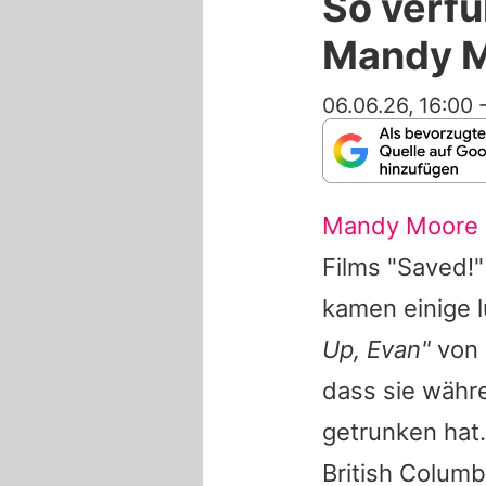
So verfü
Mandy M
06.06.26, 16:00
Mandy Moore
Films "Saved!"
kamen einige l
Up, Evan"
von
dass sie währe
getrunken hat
British Columb