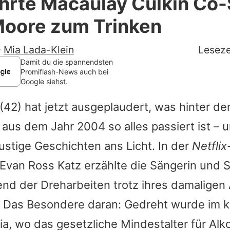
hrte Macaulay Culkin Co-
Filme & Serien
oore zum Trinken
Lifestyle
-
Mia Lada-Klein
Leseze
Familie & Liebe
Damit du die spannendsten
Promiflash-News auch bei
Google siehst.
Promiflash Exklusiv
(42) hat jetzt ausgeplaudert, was hinter de
Alle Themen auf Promiflash
 aus dem Jahr 2004 so alles passiert ist – 
Jobs
ustige Geschichten ans Licht. In der
Netfli
App runterladen
Evan Ross Katz
erzählte die Sängerin und S
Team
nd der Dreharbeiten trotz ihres damaligen 
. Das Besondere daran: Gedreht wurde im 
Redaktionelle Richtlinien
ia, wo das gesetzliche Mindestalter für Alko
Impressum