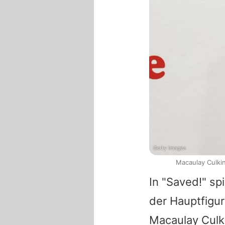
Getty Images
Macaulay Culki
In "Saved!" sp
der Hauptfigur
Macaulay Culk