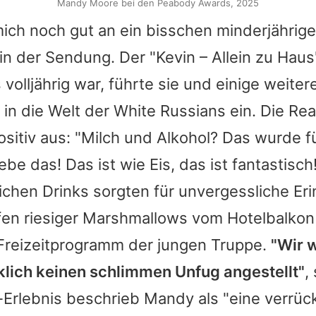
Mandy Moore bei den Peabody Awards, 2025
mich noch gut an ein bisschen minderjährige
in der Sendung. Der "Kevin – Allein zu Haus
volljährig war, führte sie und einige weiter
 in die Welt der White Russians ein. Die Rea
positiv aus: "Milch und Alkohol? Das wurde f
ebe das! Das ist wie Eis, das ist fantastisch
ichen Drinks sorgten für unvergessliche Er
en riesiger Marshmallows vom Hotelbalkon
Freizeitprogramm der jungen Truppe.
"Wir 
klich keinen schlimmen Unfug angestellt"
,
Erlebnis beschrieb
Mandy
als "eine verrüc