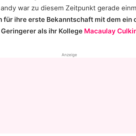
andy
war zu diesem Zeitpunkt gerade einma
Datenschutzerklärung
 für ihre erste Bekanntschaft mit dem ein
Nutzungsbedingungen
n Geringerer als ihr Kollege
Macaulay Culki
Utiq verwalten
Anzeige