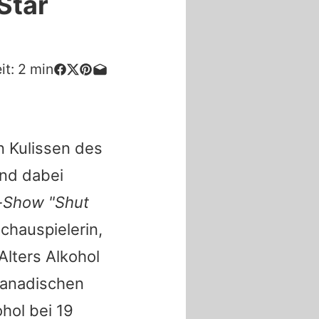
Star
it:
2
min
n Kulissen des
und dabei
x-Show "Shut
chauspielerin,
Alters Alkohol
kanadischen
hol bei 19