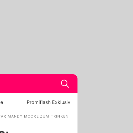
be
Promiflash Exklusiv
TAR MANDY MOORE ZUM TRINKEN