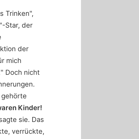
s Trinken",
"-Star, der
e
ktion der
ür mich
!" Doch nicht
innerungen.
 gehörte
waren Kinder!
 sagte sie. Das
kte, verrückte,