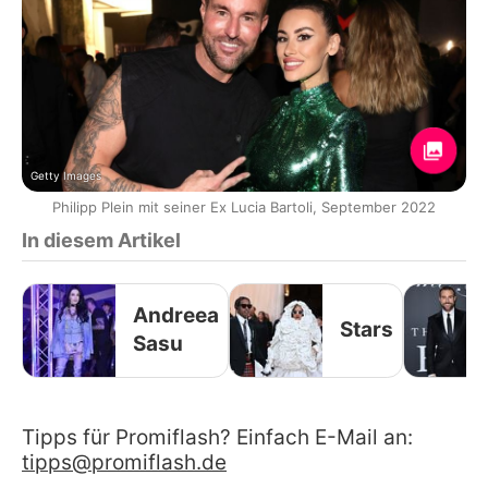
Getty Images
Philipp Plein mit seiner Ex Lucia Bartoli, September 2022
In diesem Artikel
Andreea
Stars
Sasu
Tipps für Promiflash? Einfach E-Mail an:
tipps@promiflash.de