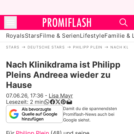
Royals
Stars
Filme & Serien
Lifestyle
Familie & 
STARS
DEUTSCHE STARS
PHILIPP PLEIN
NACH KLIN
Royals
Nach Klinikdrama ist Philipp
Stars
Pleins Andreea wieder zu
Filme & Serien
Hause
Lifestyle
07.06.26, 17:36
-
Lisa Mayr
Lesezeit:
2
min
Familie & Liebe
Damit du die spannendsten
Promiflash-News auch bei
Promiflash Exklusiv
Google siehst.
Für
Philipp Plein
(48) und seine