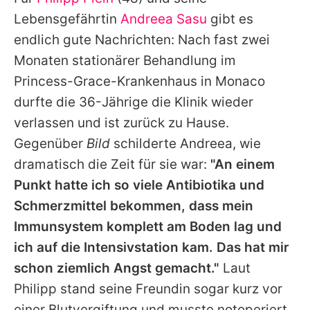
Alle Themen auf Promiflash
Lebensgefährtin
Andreea Sasu
gibt es
Jobs
endlich gute Nachrichten: Nach fast zwei
Monaten stationärer Behandlung im
App runterladen
Princess-Grace-Krankenhaus in Monaco
Team
durfte die 36-Jährige die Klinik wieder
verlassen und ist zurück zu Hause.
Redaktionelle Richtlinien
Gegenüber
Bild
schilderte
Andreea
, wie
Impressum
dramatisch die Zeit für sie war:
"An einem
Punkt hatte ich so viele Antibiotika und
Datenschutzerklärung
Schmerzmittel bekommen, dass mein
Nutzungsbedingungen
Immunsystem komplett am Boden lag und
Utiq verwalten
ich auf die Intensivstation kam. Das hat mir
schon ziemlich Angst gemacht."
Laut
Philipp
stand seine Freundin sogar kurz vor
einer Blutvergiftung und musste notoperiert