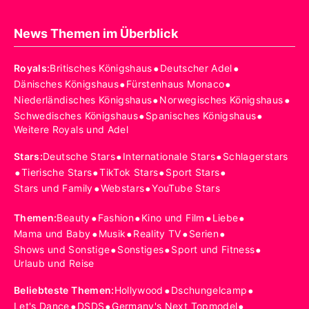
News Themen im Überblick
•
•
Royals
:
Britisches Königshaus
Deutscher Adel
•
•
Dänisches Königshaus
Fürstenhaus Monaco
•
•
Niederländisches Königshaus
Norwegisches Königshaus
•
•
Schwedisches Königshaus
Spanisches Königshaus
Weitere Royals und Adel
•
•
Stars
:
Deutsche Stars
Internationale Stars
Schlagerstars
•
•
•
•
Tierische Stars
TikTok Stars
Sport Stars
•
•
Stars und Family
Webstars
YouTube Stars
•
•
•
•
Themen
:
Beauty
Fashion
Kino und Film
Liebe
•
•
•
•
Mama und Baby
Musik
Reality TV
Serien
•
•
•
Shows und Sonstige
Sonstiges
Sport und Fitness
Urlaub und Reise
•
•
Beliebteste Themen
:
Hollywood
Dschungelcamp
•
•
•
Let's Dance
DSDS
Germany's Next Topmodel