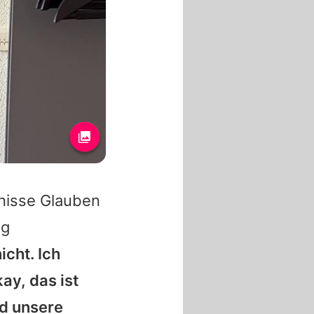
gnisse Glauben
ng
icht. Ich
ay, das ist
nd unsere