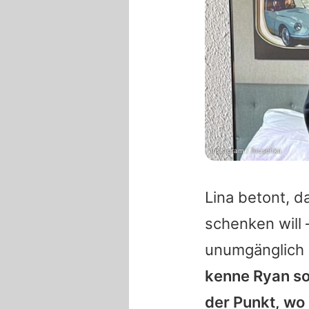
Instagram / linuschka
Lina betont, d
schenken will 
unumgänglich
kenne Ryan so 
der Punkt, wo 