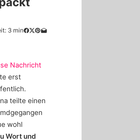
packt
it:
3
min
ese Nachricht
te erst
fentlich.
na teilte einen
remdgegangen
ue wohl
zu Wort und