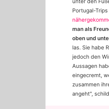
unter den Füß
Portugal-Trip
nähergekomm
man als Freun
oben und unten
las. Sie habe 
jedoch den Wi
Aussagen haben
eingecremt, we
zusammen ihren
angeht", schild