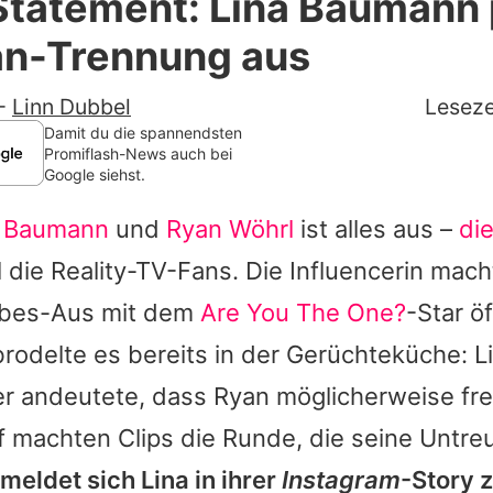
Statement: Lina Baumann 
Filme & Serien
an-Trennung aus
Lifestyle
-
Linn Dubbel
Leseze
Familie & Liebe
Damit du die spannendsten
Promiflash-News auch bei
Google siehst.
Promiflash Exklusiv
a Baumann
und
Ryan Wöhrl
ist alles aus –
di
Alle Themen auf Promiflash
 die Reality-TV-Fans. Die Influencerin mach
Jobs
iebes-Aus mit dem
Are You The One?
-Star öf
App runterladen
rodelte es bereits in der Gerüchteküche: Li
Team
r andeutete, dass Ryan möglicherweise f
uf machten Clips die Runde, die seine Untre
Redaktionelle Richtlinien
meldet sich Lina in ihrer
Instagram
-Story 
Impressum