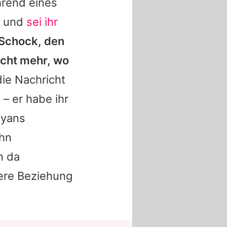
hrend eines
n und
sei ihr
 Schock, den
icht mehr, wo
 die Nachricht
 – er habe ihr
Ryans
ihn
n da
sere Beziehung