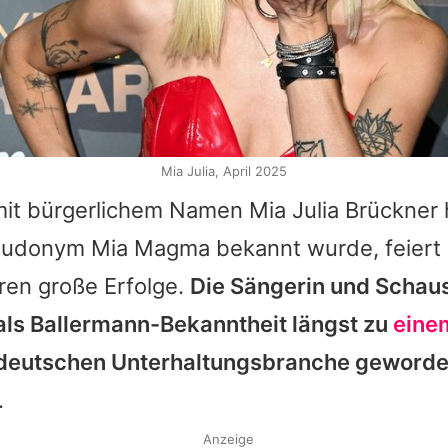
Mia Julia, April 2025
 mit bürgerlichem Namen
Mia Julia
Brückner 
seudonym
Mia Magma
bekannt wurde, feiert 
ren große Erfolge.
Die Sängerin und Schausp
t als Ballermann-Bekanntheit längst zu
eine
 deutschen Unterhaltungsbranche geworde
.
Anzeige