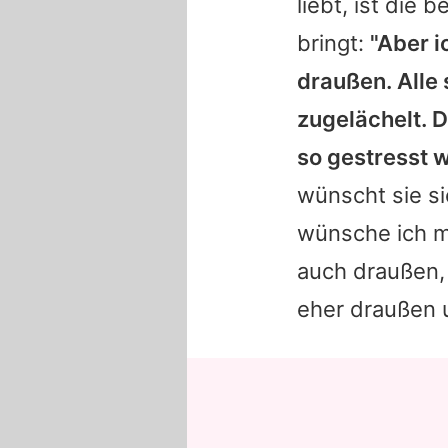
liebt, ist die
bringt:
"Aber i
draußen. Alle 
zugelächelt. D
so gestresst w
wünscht sie si
wünsche ich mi
auch draußen,
eher draußen 