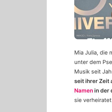
IMAGO / foto2press
Mia Julia
, die
unter dem P
Musik seit Jah
seit ihrer Zei
Namen
in der
sie verheiratet