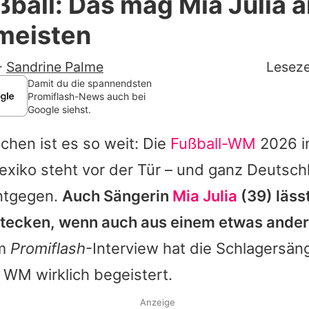
ßball: Das mag Mia Julia a
Filme & Serien
meisten
Lifestyle
-
Sandrine Palme
Leseze
Familie & Liebe
Damit du die spannendsten
Promiflash-News auch bei
Google siehst.
Promiflash Exklusiv
hen ist es so weit: Die
Fußball-WM
2026 i
Alle Themen auf Promiflash
xiko steht vor der Tür – und ganz Deutschl
Jobs
ntgegen.
Auch Sängerin
Mia Julia
(39) läss
App runterladen
tecken, wenn auch aus einem etwas ander
Team
m
Promiflash
-Interview hat die Schlagersäng
 WM wirklich begeistert.
Redaktionelle Richtlinien
Impressum
Anzeige