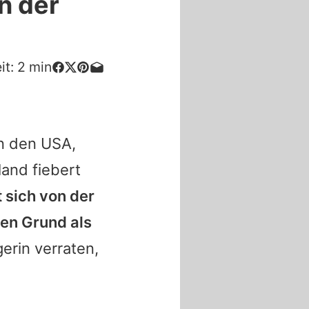
n der
it:
2
min
n den USA,
and fiebert
t sich von der
en Grund als
erin verraten,