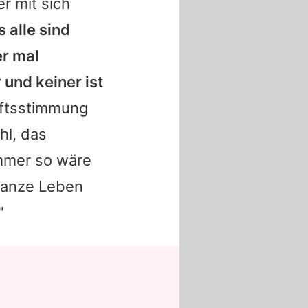
er mit sich
 alle sind
er mal
 und keiner ist
ftsstimmung
hl, das
immer so wäre
ganze Leben
"