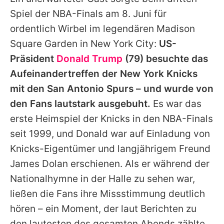
Alle Themen auf Promiflash
Spiel der NBA-Finals am 8. Juni für
Jobs
ordentlich Wirbel im legendären Madison
Square Garden in New York City:
US-
App runterladen
Präsident
Donald Trump
(79) besuchte das
Team
Aufeinandertreffen der New York Knicks
mit den San Antonio Spurs – und wurde von
Redaktionelle Richtlinien
den Fans lautstark ausgebuht.
Es war das
Impressum
erste Heimspiel der Knicks in den NBA-Finals
seit 1999, und Donald war auf Einladung von
Datenschutzerklärung
Knicks-Eigentümer und langjährigem Freund
Nutzungsbedingungen
James Dolan erschienen. Als er während der
Utiq verwalten
Nationalhymne in der Halle zu sehen war,
ließen die Fans ihre Missstimmung deutlich
hören – ein Moment, der laut Berichten zu
den lautesten des gesamten Abends zählte.