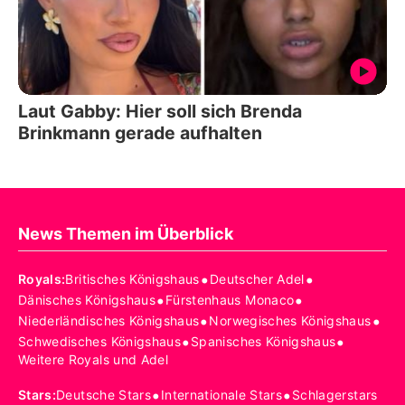
Laut Gabby: Hier soll sich Brenda
Brinkmann gerade aufhalten
News Themen im Überblick
•
•
Royals
:
Britisches Königshaus
Deutscher Adel
•
•
Dänisches Königshaus
Fürstenhaus Monaco
•
•
Niederländisches Königshaus
Norwegisches Königshaus
•
•
Schwedisches Königshaus
Spanisches Königshaus
Weitere Royals und Adel
•
•
Stars
:
Deutsche Stars
Internationale Stars
Schlagerstars