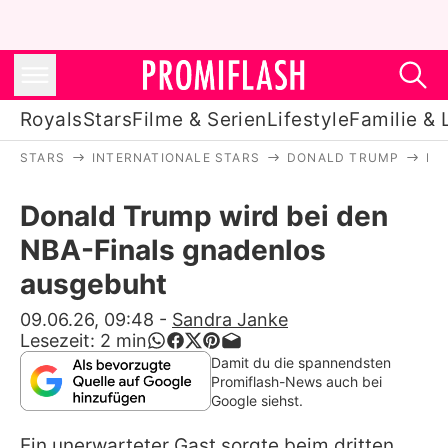
Royals
Stars
Filme & Serien
Lifestyle
Familie & 
STARS
INTERNATIONALE STARS
DONALD TRUMP
DO
Royals
Donald Trump wird bei den
Stars
NBA-Finals gnadenlos
Filme & Serien
ausgebuht
Lifestyle
09.06.26, 09:48
-
Sandra Janke
Lesezeit:
2
min
Familie & Liebe
Damit du die spannendsten
Promiflash-News auch bei
Promiflash Exklusiv
Google siehst.
Ein unerwarteter Gast sorgte beim dritten