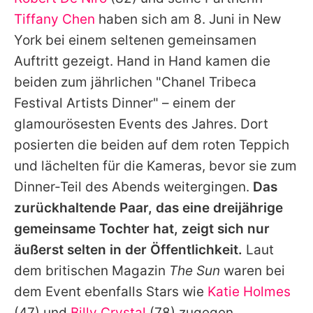
Alle Themen auf Promiflash
Tiffany Chen
haben sich am 8. Juni in New
Jobs
York bei einem seltenen gemeinsamen
Auftritt gezeigt. Hand in Hand kamen die
App runterladen
beiden zum jährlichen "Chanel Tribeca
Team
Festival Artists Dinner" – einem der
glamourösesten Events des Jahres. Dort
Redaktionelle Richtlinien
posierten die beiden auf dem roten Teppich
Impressum
und lächelten für die Kameras, bevor sie zum
Dinner-Teil des Abends weitergingen.
Das
Datenschutzerklärung
zurückhaltende Paar, das eine dreijährige
Nutzungsbedingungen
gemeinsame Tochter hat, zeigt sich nur
Utiq verwalten
äußerst selten in der Öffentlichkeit.
Laut
dem britischen Magazin
The Sun
waren bei
dem Event ebenfalls Stars wie
Katie Holmes
(47) und
Billy Crystal
(78) zugegen.