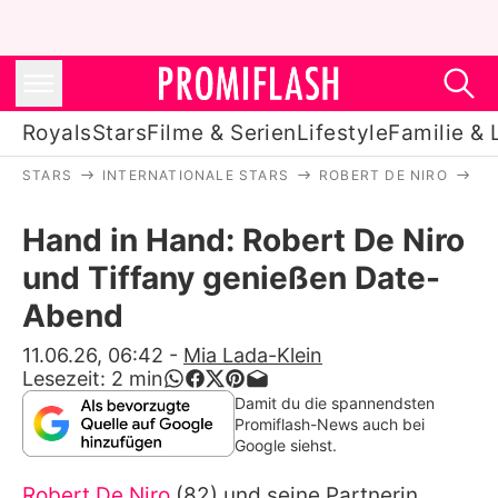
Royals
Stars
Filme & Serien
Lifestyle
Familie & 
STARS
INTERNATIONALE STARS
ROBERT DE NIRO
HA
Royals
Hand in Hand: Robert De Niro
Stars
und Tiffany genießen Date-
Filme & Serien
Abend
Lifestyle
11.06.26, 06:42
-
Mia Lada-Klein
Lesezeit:
2
min
Familie & Liebe
Damit du die spannendsten
Promiflash-News auch bei
Promiflash Exklusiv
Google siehst.
Robert De Niro
(82) und seine Partnerin