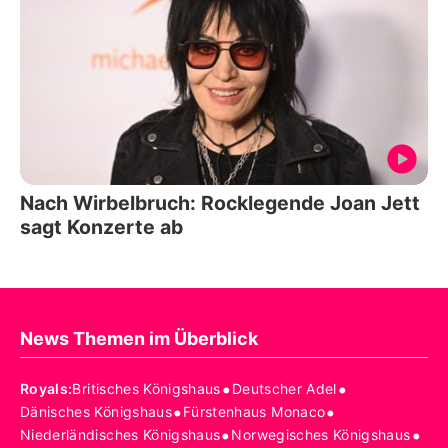
Nach Wirbelbruch: Rocklegende Joan Jett
sagt Konzerte ab
News Themen im Überblick
•
•
Royals
:
Britisches Königshaus
Deutscher Adel
•
•
Dänisches Königshaus
Fürstenhaus Monaco
•
•
Niederländisches Königshaus
Norwegisches Königshaus