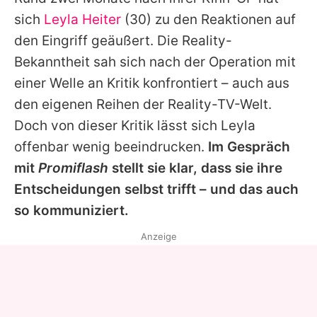
Alle Themen auf Promiflash
sich
Leyla Heiter
(30) zu den Reaktionen auf
Jobs
den Eingriff geäußert. Die Reality-
Bekanntheit sah sich nach der Operation mit
App runterladen
einer Welle an Kritik konfrontiert – auch aus
Team
den eigenen Reihen der Reality-TV-Welt.
Doch von dieser Kritik lässt sich
Leyla
Redaktionelle Richtlinien
offenbar wenig beeindrucken.
Im Gespräch
Impressum
mit
Promiflash
stellt sie klar, dass sie ihre
Entscheidungen selbst trifft – und das auch
Datenschutzerklärung
so kommuniziert.
Nutzungsbedingungen
Anzeige
Utiq verwalten