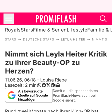
Royals
Stars
Filme & Serien
Lifestyle
Familie & 
STARS
DEUTSCHE STARS
LEYLA HEITER
NIMMT SIC
Royals
Nimmt sich Leyla Heiter Kritik
Stars
zu ihrer Beauty-OP zu
Filme & Serien
Herzen?
Lifestyle
11.06.26, 06:18
-
Louisa Riepe
Lesezeit:
2
min
Familie & Liebe
Damit du die spannendsten
Promiflash-News auch bei
Promiflash Exklusiv
Google siehst.
Rund zwei Monate nach ihrer Kinn-OP hat