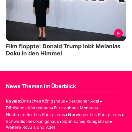
Film floppte: Donald Trump lobt Melanias
Doku in den Himmel
News Themen im Überblick
•
•
Royals
:
Britisches Königshaus
Deutscher Adel
•
•
Dänisches Königshaus
Fürstenhaus Monaco
•
•
Niederländisches Königshaus
Norwegisches Königshaus
•
•
Schwedisches Königshaus
Spanisches Königshaus
Weitere Royals und Adel